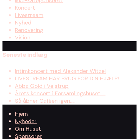
Ikke-kategoriseret
Koncert
Livestream
Nyhed
Renovering
Vision
Seneste indlæg
Intimkoncert med Alexander Witzel
LIVESTREAM HAR BRUG FOR DIN HJÆLP!
Abba Gold i Vejstrup
Årets koncert i Forsamlingshuset…..
Så åbner Caféen igen…….
Hjem
Nyheder
Om Huset
Sponsorer