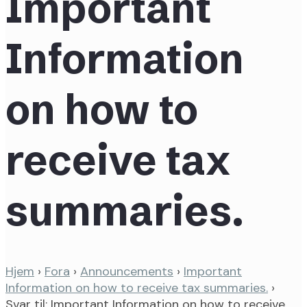
Important
Information
on how to
receive tax
summaries.
Hjem
›
Fora
›
Announcements
›
Important
Information on how to receive tax summaries.
›
Svar til: Important Information on how to receive