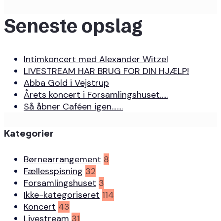
Seneste opslag
Intimkoncert med Alexander Witzel
LIVESTREAM HAR BRUG FOR DIN HJÆLP!
Abba Gold i Vejstrup
Årets koncert i Forsamlingshuset…..
Så åbner Caféen igen…….
Kategorier
Børnearrangement
8
Fællesspisning
32
Forsamlingshuset
3
Ikke-kategoriseret
114
Koncert
43
Livestream
31