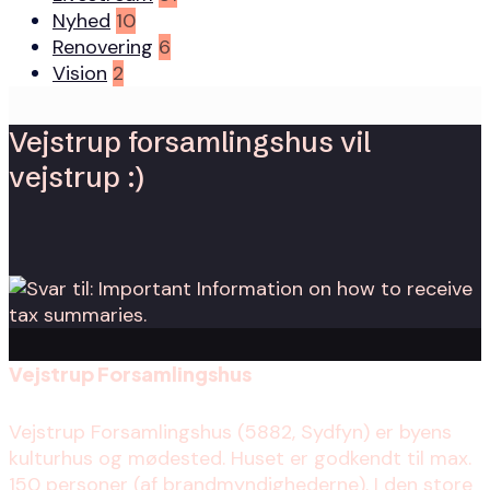
Nyhed
10
Renovering
6
Vision
2
Vejstrup forsamlingshus vil
vejstrup :)
Vejstrup Forsamlingshus
Vejstrup Forsamlingshus (5882, Sydfyn) er byens
kulturhus og mødested. Huset er godkendt til max.
150 personer (af brandmyndighederne). I den store