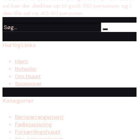
sal kan der dækkes op til godt 100 personser, og i
den lille sal ca. 40-50 personer.
Hurtig Links
Hjem
Nyheder
Om Huset
Sponsorer
Kategorier
Børnearrangement
Fællesspisning
Forsamlingshuset