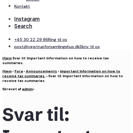
Kontakt
Instagram
Search
+45 30 22 29 86
Ring til os
post@vejstrupforsamlingshus.dk
Skriv til os
Hjem
Svar til: Important Information on how to receive tax
summaries.
Hjem
›
Fora
›
Announcements
›
Important Information on how to
receive tax summaries.
›
Svar til: Important Information on how to
receive tax summaries.
Skrevet af
admin
•
Svar til: