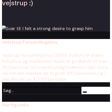
vejstrup :)
Vejstrup Forsamlingshus
Vejstrup Forsamlingshus (5882, Sydfyn) er byens
kulturhus og mødested. Huset er godkendt til max.
150 personer (af brandmyndighederne). I den store
sal kan der dækkes op til godt 100 personser, og i
den lille sal ca. 40-50 personer.
Hurtig Links