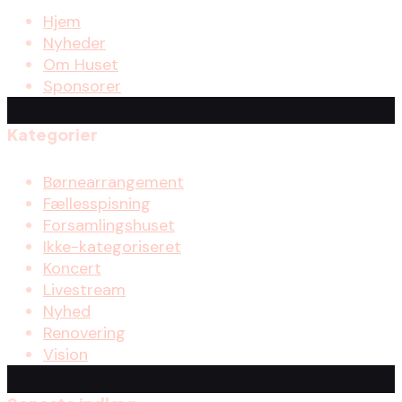
Hjem
Nyheder
Om Huset
Sponsorer
Kategorier
Børnearrangement
Fællesspisning
Forsamlingshuset
Ikke-kategoriseret
Koncert
Livestream
Nyhed
Renovering
Vision