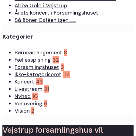
Abba Gold i Vejstrup
Årets koncert i Forsamlingshuset…..
Så åbner Caféen igen…….
Kategorier
Børnearrangement
8
Fællesspisning
32
Forsamlingshuset
3
Ikke-kategoriseret
114
Koncert
43
Livestream
31
Nyhed
10
Renovering
6
Vision
2
Vejstrup forsamlingshus vil