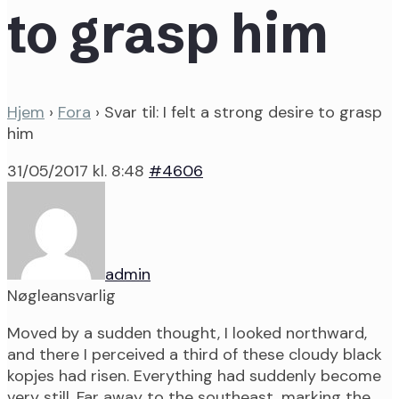
to grasp him
Hjem
›
Fora
›
Svar til: I felt a strong desire to grasp
him
31/05/2017 kl. 8:48
#4606
admin
Nøgleansvarlig
Moved by a sudden thought, I looked northward,
and there I perceived a third of these cloudy black
kopjes had risen. Everything had suddenly become
very still. Far away to the southeast, marking the