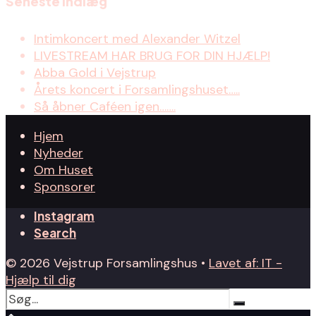
Seneste indlæg
Intimkoncert med Alexander Witzel
LIVESTREAM HAR BRUG FOR DIN HJÆLP!
Abba Gold i Vejstrup
Årets koncert i Forsamlingshuset…..
Så åbner Caféen igen…….
Hjem
Nyheder
Om Huset
Sponsorer
Instagram
Search
© 2026 Vejstrup Forsamlingshus •
Lavet af: IT -
Hjælp til dig