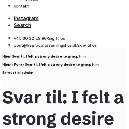
Kontakt
Instagram
Search
+45 30 22 29 86
Ring til os
post@vejstrupforsamlingshus.dk
Skriv til os
Hjem
Svar til: I felt a strong desire to grasp him
Hjem
›
Fora
›
Svar til: I felt a strong desire to grasp him
Skrevet af
admin
•
Svar til: I felt a
strong desire