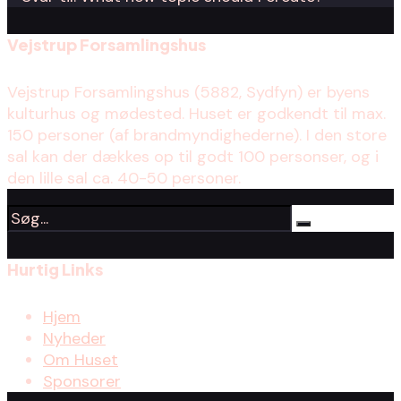
Vejstrup Forsamlingshus
Vejstrup Forsamlingshus (5882, Sydfyn) er byens
kulturhus og mødested. Huset er godkendt til max.
150 personer (af brandmyndighederne). I den store
sal kan der dækkes op til godt 100 personser, og i
den lille sal ca. 40-50 personer.
Hurtig Links
Hjem
Nyheder
Om Huset
Sponsorer