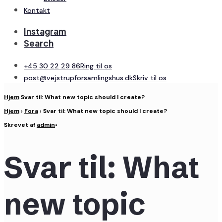
Kontakt
Instagram
Search
+45 30 22 29 86
Ring til os
post@vejstrupforsamlingshus.dk
Skriv til os
Hjem
Svar til: What new topic should I create?
Hjem
›
Fora
›
Svar til: What new topic should I create?
Skrevet af
admin
•
Svar til: What
new topic