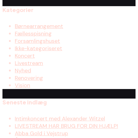
Kategorier
Børnearrangement
Fællesspisning
Forsamlingshuset
Ikke-kategoriseret
Koncert
Livestream
Nyhed
Renovering
Vision
Seneste indlæg
Intimkoncert med Alexander Witzel
LIVESTREAM HAR BRUG FOR DIN HJÆLP!
Abba Gold i Vejstrup