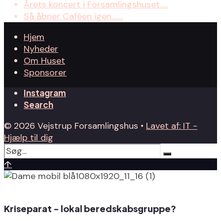
Årets koncert i Forsamlingshuset…..
Så åbner Caféen igen…….
Hjem
Nyheder
Om Huset
Sponsorer
Instagram
Search
© 2026 Vejstrup Forsamlingshus •
Lavet af: IT -
Hjælp til dig
↑
Kriseparat - lokal beredskabsgruppe?