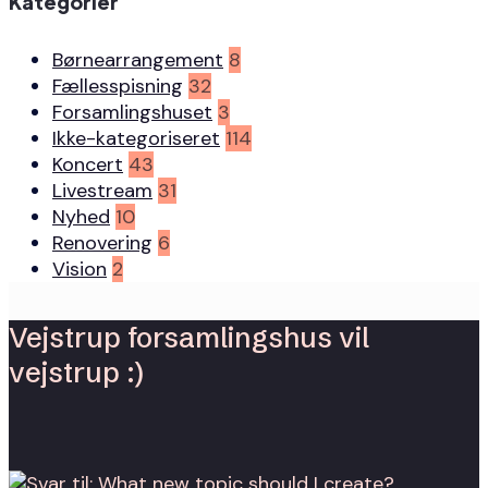
Kategorier
Børnearrangement
8
Fællesspisning
32
Forsamlingshuset
3
Ikke-kategoriseret
114
Koncert
43
Livestream
31
Nyhed
10
Renovering
6
Vision
2
Vejstrup forsamlingshus vil
vejstrup :)