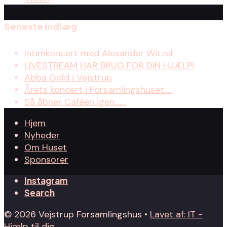
Seneste indlæg
Intimkoncert med Alexander Witzel
LIVESTREAM HAR BRUG FOR DIN HJÆLP!
Abba Gold i Vejstrup
Årets koncert i Forsamlingshuset…..
Så åbner Caféen igen…….
Hjem
Nyheder
Om Huset
Sponsorer
Instagram
Search
© 2026 Vejstrup Forsamlingshus •
Lavet af: IT -
Hjælp til dig