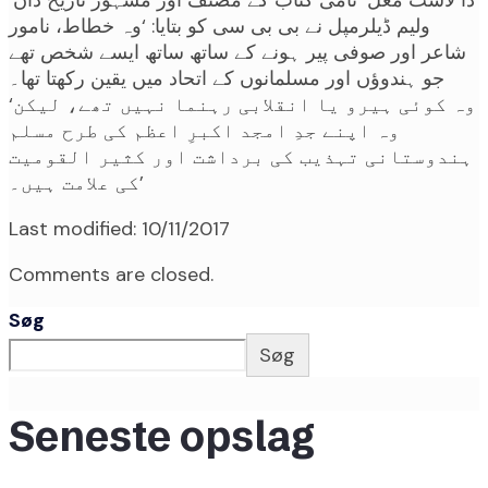
‘دا لاسٹ مغل’ نامی کتاب کے مصنف اور مشہور تاریخ دان
ولیم ڈیلرمپل نے بی بی سی کو بتایا: ‘وہ خطاط، نامور
شاعر اور صوفی پیر ہونے کے ساتھ ساتھ ایسے شخص تھے
جو ہندوؤں اور مسلمانوں کے اتحاد میں یقین رکھتا تھا۔
‘وہ کوئی ہیرو یا انقلابی رہنما نہیں تھے، لیکن
وہ اپنے جدِ امجد اکبرِ اعظم کی طرح مسلم
ہندوستانی تہذیب کی برداشت اور کثیر القومیت
کی علامت ہیں۔’
Last modified: 10/11/2017
Comments are closed.
Søg
Søg
Seneste opslag