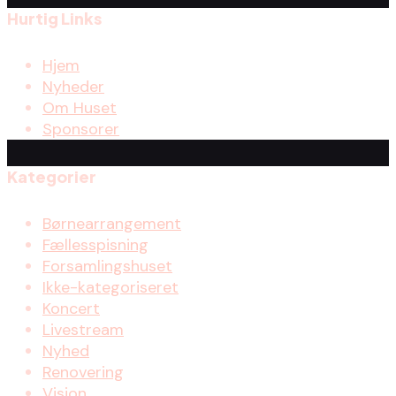
Hurtig Links
Hjem
Nyheder
Om Huset
Sponsorer
Kategorier
Børnearrangement
Fællesspisning
Forsamlingshuset
Ikke-kategoriseret
Koncert
Livestream
Nyhed
Renovering
Vision