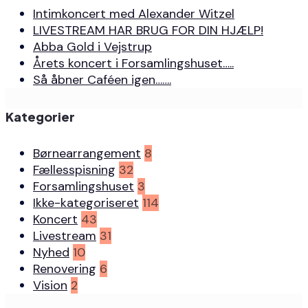
Intimkoncert med Alexander Witzel
LIVESTREAM HAR BRUG FOR DIN HJÆLP!
Abba Gold i Vejstrup
Årets koncert i Forsamlingshuset…..
Så åbner Caféen igen…….
Kategorier
Børnearrangement
8
Fællesspisning
32
Forsamlingshuset
3
Ikke-kategoriseret
114
Koncert
43
Livestream
31
Nyhed
10
Renovering
6
Vision
2