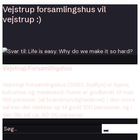
Vejstrup forsamlingshus vil
vejstrup :)
Vejstrup Forsamlingshus
Vejstrup Forsamlingshus (5882, Sydfyn) er byens
kulturhus og mødested. Huset er godkendt til max.
150 personer (af brandmyndighederne). I den store
sal kan der dækkes op til godt 100 personser, og i
den lille sal ca. 40-50 personer.