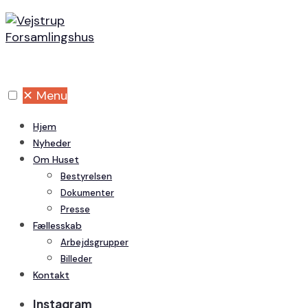
Skip to
Skip
content
to
content
✕
Menu
Hjem
Nyheder
Om Huset
Bestyrelsen
Dokumenter
Presse
Fællesskab
Arbejdsgrupper
Billeder
Kontakt
Instagram