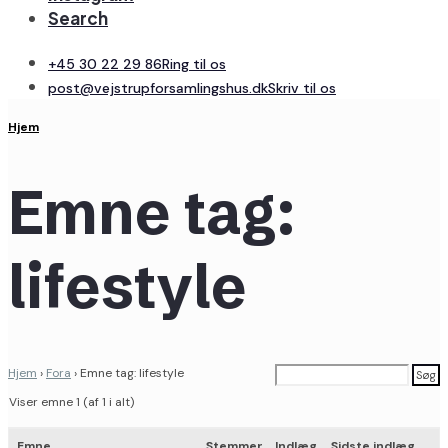
Search
+45 30 22 29 86
Ring til os
post@vejstrupforsamlingshus.dk
Skriv til os
Hjem
Emne tag:
lifestyle
Hjem
›
Fora
›
Emne tag: lifestyle
Viser emne 1 (af 1 i alt)
Emne
Stemmer
Indlæg
Sidste indlæg