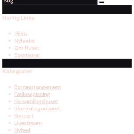
Hurtig Links
Hjem
Nyheder
Om Huset
Sponsorer
Kategorier
Børnearrangement
Fællesspisning
Forsamlingshuset
Ikke-kategoriseret
Koncert
Livestream
Nyhed