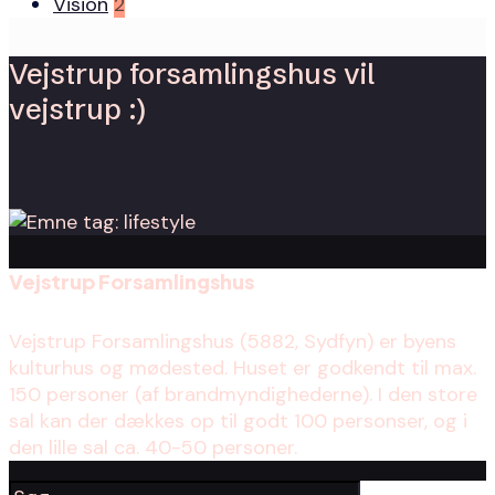
Vision
2
Vejstrup forsamlingshus vil
vejstrup :)
Vejstrup Forsamlingshus
Vejstrup Forsamlingshus (5882, Sydfyn) er byens
kulturhus og mødested. Huset er godkendt til max.
150 personer (af brandmyndighederne). I den store
sal kan der dækkes op til godt 100 personser, og i
den lille sal ca. 40-50 personer.