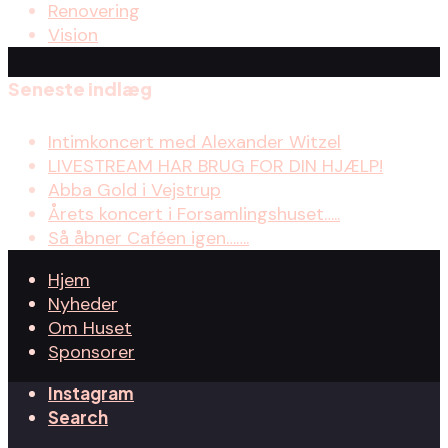
Renovering
Vision
Seneste indlæg
Intimkoncert med Alexander Witzel
LIVESTREAM HAR BRUG FOR DIN HJÆLP!
Abba Gold i Vejstrup
Årets koncert i Forsamlingshuset…..
Så åbner Caféen igen…….
Hjem
Nyheder
Om Huset
Sponsorer
Instagram
Search