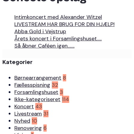
Intimkoncert med Alexander Witzel
LIVESTREAM HAR BRUG FOR DIN HJÆLP!
Abba Gold i Vejstrup
Årets koncert i Forsamlingshuset…..
Så åbner Caféen igen…….
Kategorier
Børnearrangement
8
Fællesspisning
32
Forsamlingshuset
3
Ikke-kategoriseret
114
Koncert
43
Livestream
31
Nyhed
10
Renovering
6