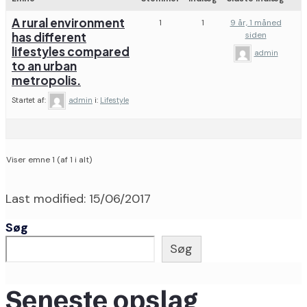
A rural environment
1
1
9 år, 1 måned
has different
siden
lifestyles compared
admin
to an urban
metropolis.
Startet af:
admin
i:
Lifestyle
Viser emne 1 (af 1 i alt)
Last modified: 15/06/2017
Søg
Søg
Seneste opslag