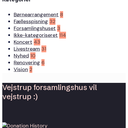
Børnearrangement
8
Fællesspisning
32
Forsamlingshuset
3
Ikke-kategoriseret
114
Koncert
43
Livestream
31
Nyhed
10
Renovering
6
Vision
2
Vejstrup forsamlingshus vil
vejstrup :)