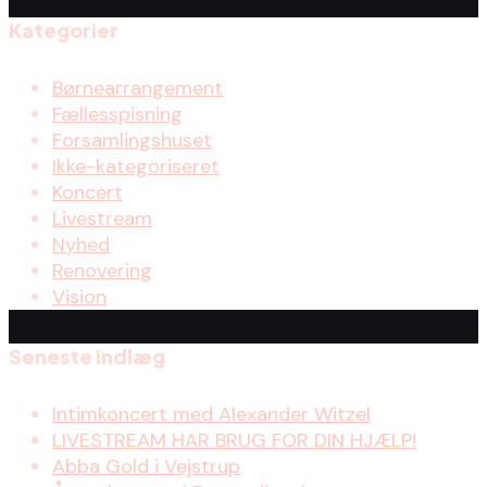
Kategorier
Børnearrangement
Fællesspisning
Forsamlingshuset
Ikke-kategoriseret
Koncert
Livestream
Nyhed
Renovering
Vision
Seneste indlæg
Intimkoncert med Alexander Witzel
LIVESTREAM HAR BRUG FOR DIN HJÆLP!
Abba Gold i Vejstrup