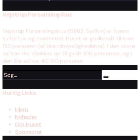
Vejstrup Forsamlingshus
Vejstrup Forsamlingshus (5882, Sydfyn) er byens
kulturhus og mødested. Huset er godkendt til max.
150 personer (af brandmyndighederne). I den store
sal kan der dækkes op til godt 100 personser, og i
den lille sal ca. 40-50 personer.
Hurtig Links
Hjem
Nyheder
Om Huset
Sponsorer