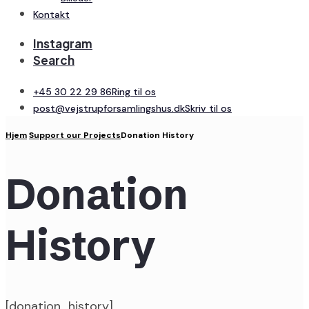
Kontakt
Instagram
Search
+45 30 22 29 86
Ring til os
post@vejstrupforsamlingshus.dk
Skriv til os
Hjem
Support our Projects
Donation History
Donation
History
[donation_history]