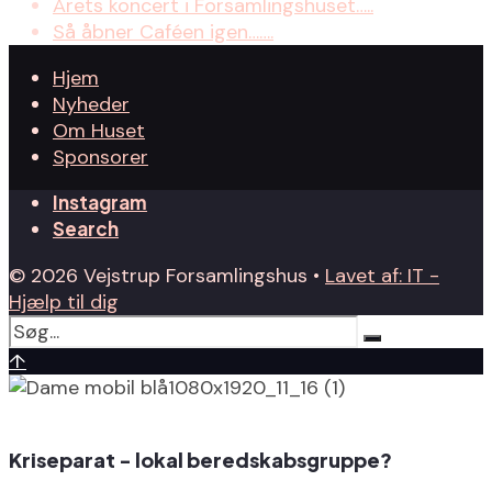
Årets koncert i Forsamlingshuset…..
Så åbner Caféen igen…….
Hjem
Nyheder
Om Huset
Sponsorer
Instagram
Search
© 2026 Vejstrup Forsamlingshus •
Lavet af: IT -
Hjælp til dig
↑
Kriseparat - lokal beredskabsgruppe?