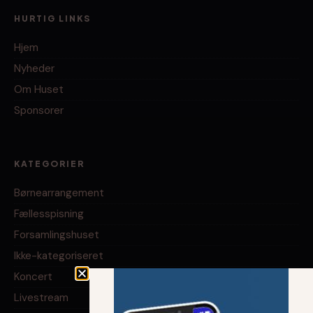
HURTIG LINKS
Hjem
Nyheder
Om Huset
Sponsorer
KATEGORIER
Børnearrangement
Fællesspisning
Forsamlingshuset
Ikke-kategoriseret
Koncert
Livestream