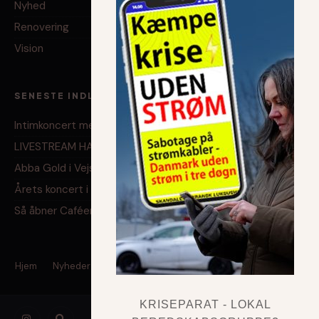
Nyhed
Renovering
Vision
SENESTE INDLÆG
Intimkoncert med Alexander Witzel
LIVESTREAM HAR BRUG FOR DIN HJÆLP!
Abba Gold i Vejstrup
Årets koncert i Forsamlingshuset…..
Så åbner Caféen igen…….
Hjem
Nyheder
Om Huset
Sponsorer
KRISEPARAT - LOKAL