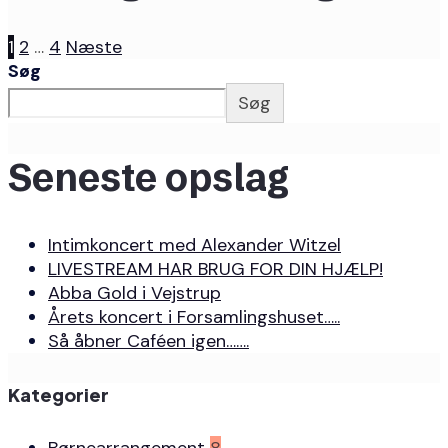
1
2
…
4
Næste
Søg
Søg
Seneste opslag
Intimkoncert med Alexander Witzel
LIVESTREAM HAR BRUG FOR DIN HJÆLP!
Abba Gold i Vejstrup
Årets koncert i Forsamlingshuset…..
Så åbner Caféen igen…….
Kategorier
Børnearrangement
8