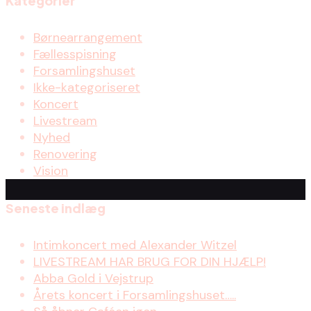
Kategorier
Børnearrangement
Fællesspisning
Forsamlingshuset
Ikke-kategoriseret
Koncert
Livestream
Nyhed
Renovering
Vision
Seneste indlæg
Intimkoncert med Alexander Witzel
LIVESTREAM HAR BRUG FOR DIN HJÆLP!
Abba Gold i Vejstrup
Årets koncert i Forsamlingshuset…..