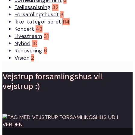
Fællesspisning
32
Forsamlingshuset
3
Ikke-kategoriseret
114
Koncert
43
Livestream
31
Nyhed
10
Renovering
6
Vision
2
Vejstrup forsamlingshus vil
vejstrup :)