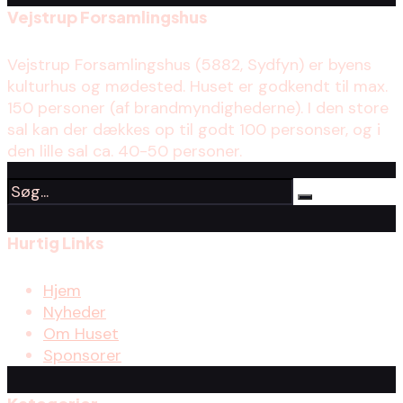
Vejstrup Forsamlingshus
Vejstrup Forsamlingshus (5882, Sydfyn) er byens
kulturhus og mødested. Huset er godkendt til max.
150 personer (af brandmyndighederne). I den store
sal kan der dækkes op til godt 100 personser, og i
den lille sal ca. 40-50 personer.
Hurtig Links
Hjem
Nyheder
Om Huset
Sponsorer