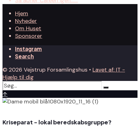
Så åbner Caféen igen…….
Hjem
Nyheder
Om Huset
Sponsorer
Instagram
Search
© 2026 Vejstrup Forsamlingshus •
Lavet af: IT -
Hjælp til dig
↑
Kriseparat - lokal beredskabsgruppe?