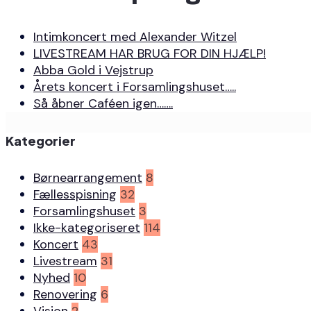
Intimkoncert med Alexander Witzel
LIVESTREAM HAR BRUG FOR DIN HJÆLP!
Abba Gold i Vejstrup
Årets koncert i Forsamlingshuset…..
Så åbner Caféen igen…….
Kategorier
Børnearrangement
8
Fællesspisning
32
Forsamlingshuset
3
Ikke-kategoriseret
114
Koncert
43
Livestream
31
Nyhed
10
Renovering
6
Vision
2