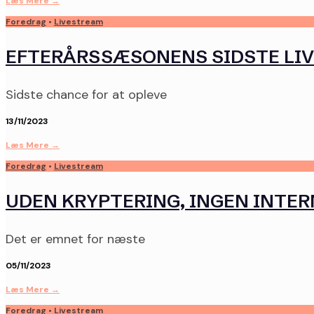
Læs Mere
→
Foredrag
•
Livestream
EFTERÅRSSÆSONENS SIDSTE LI
Sidste chance for at opleve
13/11/2023
Læs Mere
→
Foredrag
•
Livestream
UDEN KRYPTERING, INGEN INTE
Det er emnet for næste
05/11/2023
Læs Mere
→
Foredrag
•
Livestream