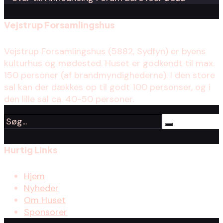
Vejstrup Forsamlingshus
Vejstrup Forsamlingshus (5882, Sydfyn) er byens
kulturhus og mødested. Huset er godkendt til max.
150 personer (af brandmyndighederne). I den store
sal kan der dækkes op til godt 100 personser, og i
den lille sal ca. 40-50 personer.
Hurtig Links
Hjem
Nyheder
Om Huset
Sponsorer