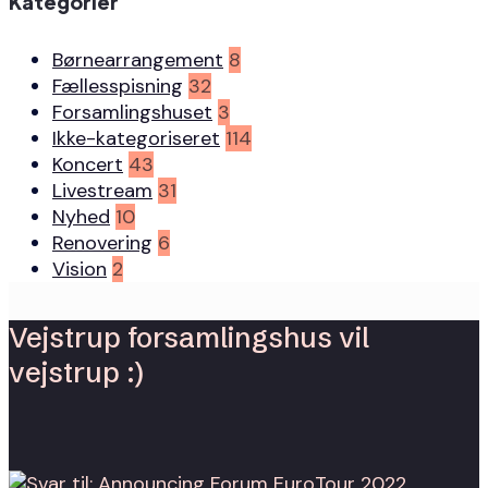
Kategorier
Børnearrangement
8
Fællesspisning
32
Forsamlingshuset
3
Ikke-kategoriseret
114
Koncert
43
Livestream
31
Nyhed
10
Renovering
6
Vision
2
Vejstrup forsamlingshus vil
vejstrup :)