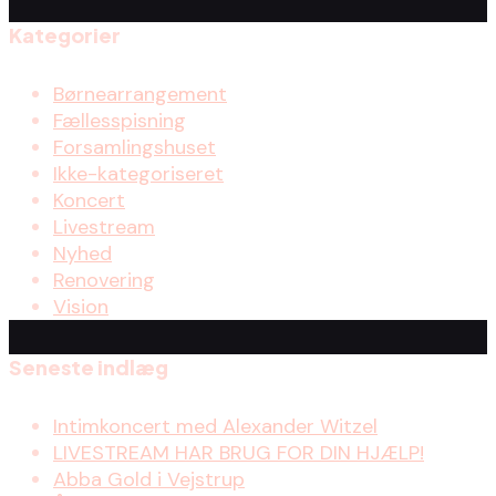
Kategorier
Børnearrangement
Fællesspisning
Forsamlingshuset
Ikke-kategoriseret
Koncert
Livestream
Nyhed
Renovering
Vision
Seneste indlæg
Intimkoncert med Alexander Witzel
LIVESTREAM HAR BRUG FOR DIN HJÆLP!
Abba Gold i Vejstrup