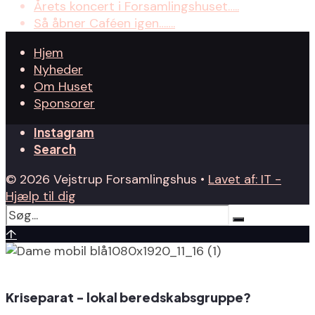
Årets koncert i Forsamlingshuset…..
Så åbner Caféen igen…….
Hjem
Nyheder
Om Huset
Sponsorer
Instagram
Search
© 2026 Vejstrup Forsamlingshus •
Lavet af: IT -
Hjælp til dig
↑
Kriseparat - lokal beredskabsgruppe?