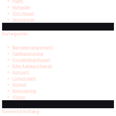
Hjem
Nyheder
Om Huset
Sponsorer
Kategorier
Børnearrangement
Fællesspisning
Forsamlingshuset
Ikke-kategoriseret
Koncert
Livestream
Nyhed
Renovering
Vision
Seneste indlæg