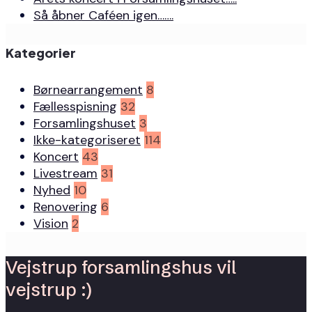
Så åbner Caféen igen…….
Kategorier
Børnearrangement
8
Fællesspisning
32
Forsamlingshuset
3
Ikke-kategoriseret
114
Koncert
43
Livestream
31
Nyhed
10
Renovering
6
Vision
2
Vejstrup forsamlingshus vil
vejstrup :)