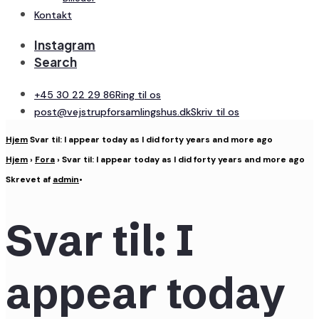
Kontakt
Instagram
Search
+45 30 22 29 86
Ring til os
post@vejstrupforsamlingshus.dk
Skriv til os
Hjem
Svar til: I appear today as I did forty years and more ago
Hjem
›
Fora
›
Svar til: I appear today as I did forty years and more ago
Skrevet af
admin
•
Svar til: I
appear today