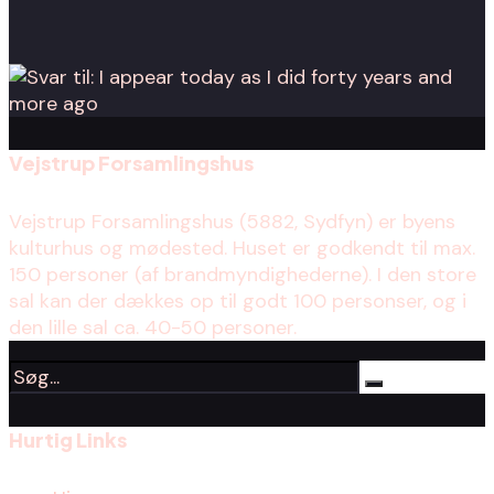
Vejstrup Forsamlingshus
Vejstrup Forsamlingshus (5882, Sydfyn) er byens
kulturhus og mødested. Huset er godkendt til max.
150 personer (af brandmyndighederne). I den store
sal kan der dækkes op til godt 100 personser, og i
den lille sal ca. 40-50 personer.
Hurtig Links