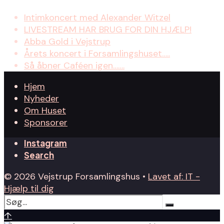
Intimkoncert med Alexander Witzel
LIVESTREAM HAR BRUG FOR DIN HJÆLP!
Abba Gold i Vejstrup
Årets koncert i Forsamlingshuset…..
Så åbner Caféen igen…….
Hjem
Nyheder
Om Huset
Sponsorer
Instagram
Search
© 2026 Vejstrup Forsamlingshus •
Lavet af: IT -
Hjælp til dig
↑