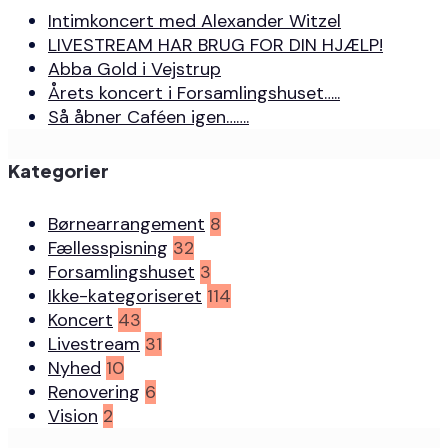
Intimkoncert med Alexander Witzel
LIVESTREAM HAR BRUG FOR DIN HJÆLP!
Abba Gold i Vejstrup
Årets koncert i Forsamlingshuset…..
Så åbner Caféen igen…….
Kategorier
Børnearrangement
8
Fællesspisning
32
Forsamlingshuset
3
Ikke-kategoriseret
114
Koncert
43
Livestream
31
Nyhed
10
Renovering
6
Vision
2