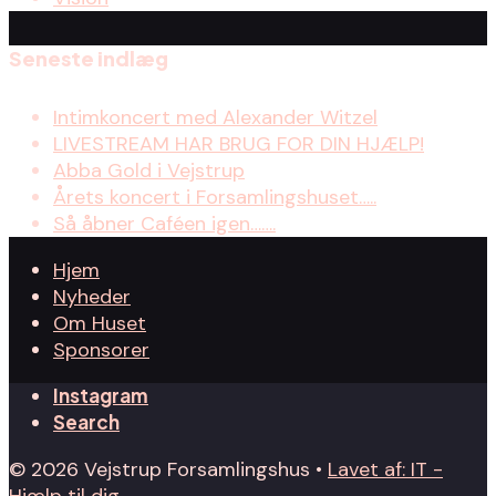
Seneste indlæg
Intimkoncert med Alexander Witzel
LIVESTREAM HAR BRUG FOR DIN HJÆLP!
Abba Gold i Vejstrup
Årets koncert i Forsamlingshuset…..
Så åbner Caféen igen…….
Hjem
Nyheder
Om Huset
Sponsorer
Instagram
Search
© 2026 Vejstrup Forsamlingshus •
Lavet af: IT -
Hjælp til dig