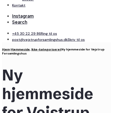
Kontakt
Instagram
Search
+45 30 22 29 86
Ring til os
post@vejstrupforsamlingshus.dk
Skriv til os
Hjem
Hjemmeside
,
Ikke-kategoriseret
Ny hjemmeside for Vejstrup
Forsamlingshus
Ny
hjemmeside
for Vejstrup