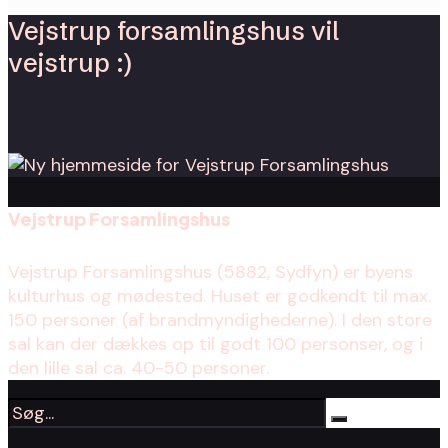
Vejstrup forsamlingshus vil
vejstrup :)
Vejstrup Forsamlingshus
Vejstrup Forsamlingshus (5882, Sydfyn) er byens
kulturhus og mødested. Huset er godkendt til max.
150 personer (af brandmyndighederne). I den store
sal kan der dækkes op til godt 100 personser, og i
den lille sal ca. 40-50 personer.