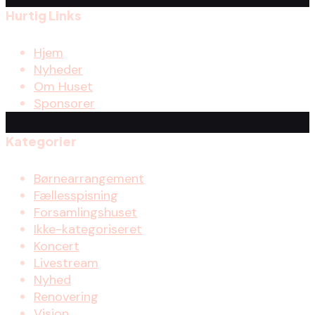
Hurtig Links
Hjem
Nyheder
Om Huset
Sponsorer
Kategorier
Børnearrangement
Fællesspisning
Forsamlingshuset
Ikke-kategoriseret
Koncert
Livestream
Nyhed
Renovering
Vision