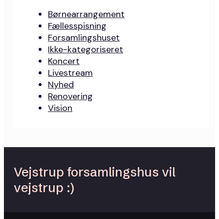
Børnearrangement
Fællesspisning
Forsamlingshuset
Ikke-kategoriseret
Koncert
Livestream
Nyhed
Renovering
Vision
Vejstrup forsamlingshus vil
vejstrup :)