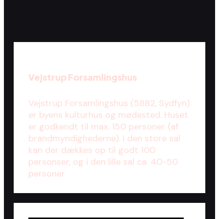
Vejstrup Forsamlingshus
Vejstrup Forsamlingshus (5882, Sydfyn)
er byens kulturhus og mødested. Huset
er godkendt til max. 150 personer (af
brandmyndighederne). I den store sal
kan der dækkes op til godt 100
personser, og i den lille sal ca. 40-50
personer.