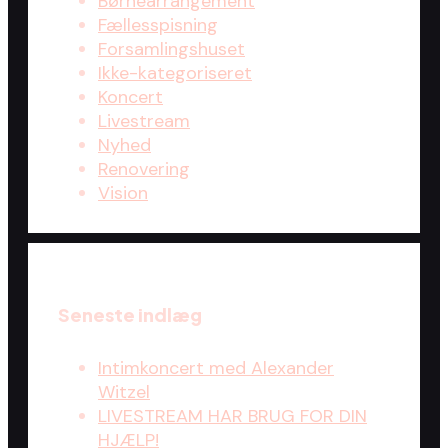
Børnearrangement
Fællesspisning
Forsamlingshuset
Ikke-kategoriseret
Koncert
Livestream
Nyhed
Renovering
Vision
Seneste indlæg
Intimkoncert med Alexander
Witzel
LIVESTREAM HAR BRUG FOR DIN
HJÆLP!