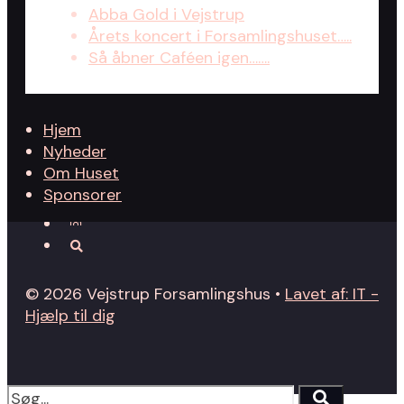
Abba Gold i Vejstrup
Årets koncert i Forsamlingshuset…..
Så åbner Caféen igen…….
Hjem
Nyheder
Om Huset
Sponsorer
© 2026 Vejstrup Forsamlingshus •
Lavet af: IT -
Hjælp til dig