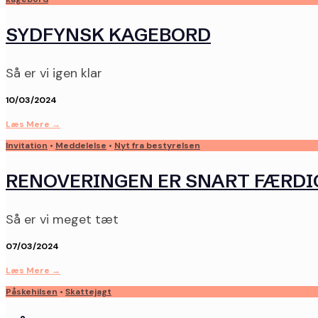
SYDFYNSK KAGEBORD
Så er vi igen klar
10/03/2024
Læs Mere
→
Invitation
•
Meddelelse
•
Nyt fra bestyrelsen
RENOVERINGEN ER SNART FÆRDIG
Så er vi meget tæt
07/03/2024
Læs Mere
→
Påskehilsen
•
Skattejagt