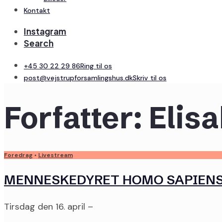
Kontakt
Instagram
Search
+45 30 22 29 86
Ring til os
post@vejstrupforsamlingshus.dk
Skriv til os
Forfatter:
Elis
Foredrag
•
Livestream
MENNESKEDYRET HOMO SAPIEN
Tirsdag den 16. april –