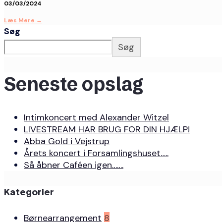
03/03/2024
Læs Mere
→
Søg
Søg
Seneste opslag
Intimkoncert med Alexander Witzel
LIVESTREAM HAR BRUG FOR DIN HJÆLP!
Abba Gold i Vejstrup
Årets koncert i Forsamlingshuset…..
Så åbner Caféen igen…….
Kategorier
Børnearrangement
8