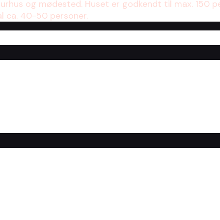
turhus og mødested. Huset er godkendt til max. 150 p
al ca. 40-50 personer.