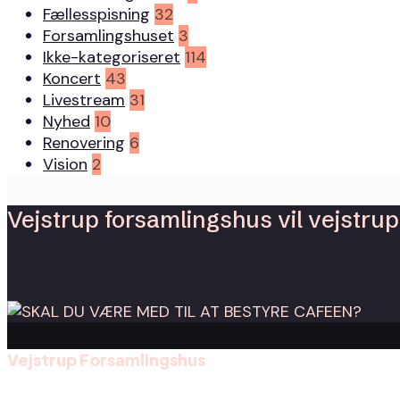
Fællesspisning
32
Forsamlingshuset
3
Ikke-kategoriseret
114
Koncert
43
Livestream
31
Nyhed
10
Renovering
6
Vision
2
Vejstrup forsamlingshus vil vejstrup 
Vejstrup Forsamlingshus