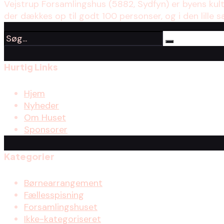
Vejstrup Forsamlingshus (5882, Sydfyn) er byens kul
der dækkes op til godt 100 personser, og i den lille s
Hurtig Links
Hjem
Nyheder
Om Huset
Sponsorer
Kategorier
Børnearrangement
Fællesspisning
Forsamlingshuset
Ikke-kategoriseret