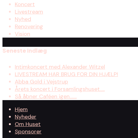
Koncert
Livestream
Nyhed
Renovering
Vision
Seneste indlæg
Intimkoncert med Alexander Witzel
LIVESTREAM HAR BRUG FOR DIN HJÆLP!
Abba Gold i Vejstrup
Årets koncert i Forsamlingshuset…..
Så åbner Caféen igen…….
Hjem
Nyheder
Om Huset
Sponsorer