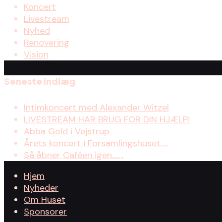
Koncert
Livestream
Nyhed
Renovering
Vision
Seneste indlæg
Intimkoncert med Alexander Witzel
LIVESTREAM HAR BRUG FOR DIN HJÆLP!
Abba Gold i Vejstrup
Årets koncert i Forsamlingshuset…..
Så åbner Caféen igen…….
Hjem
Nyheder
Om Huset
Sponsorer