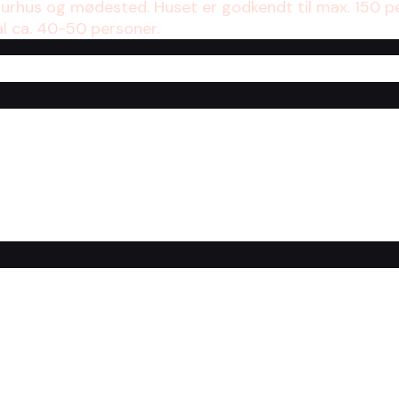
turhus og mødested. Huset er godkendt til max. 150 p
al ca. 40-50 personer.