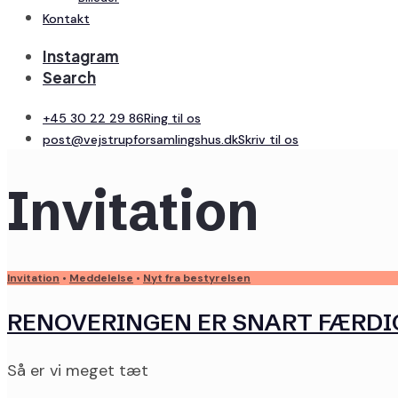
Kontakt
Instagram
Search
+45 30 22 29 86
Ring til os
post@vejstrupforsamlingshus.dk
Skriv til os
Invitation
Invitation
•
Meddelelse
•
Nyt fra bestyrelsen
RENOVERINGEN ER SNART FÆRDIG
Så er vi meget tæt