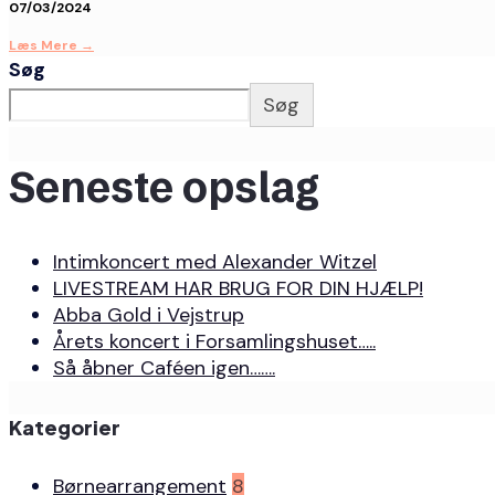
07/03/2024
Læs Mere
→
Søg
Søg
Seneste opslag
Intimkoncert med Alexander Witzel
LIVESTREAM HAR BRUG FOR DIN HJÆLP!
Abba Gold i Vejstrup
Årets koncert i Forsamlingshuset…..
Så åbner Caféen igen…….
Kategorier
Børnearrangement
8