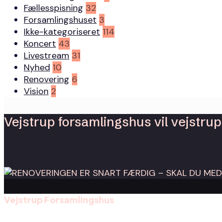
Fællesspisning
32
Forsamlingshuset
3
Ikke-kategoriseret
114
Koncert
43
Livestream
31
Nyhed
10
Renovering
6
Vision
2
Vejstrup forsamlingshus vil vejstrup 
Vejstrup Forsamlingshus