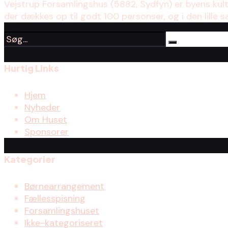
Vejstrup Forsamlingshus (5882, Sydfyn) er byens kul
der dækkes op til godt 100 personser, og i den lille s
Hurtig Links
Hjem
Nyheder
Om Huset
Sponsorer
Kategorier
Børnearrangement
Fællesspisning
Forsamlingshuset
Ikke-kategoriseret