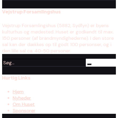
Vejstrup Forsamlingshus
Vejstrup Forsamlingshus (5882, Sydfyn) er byens
kulturhus og mødested. Huset er godkendt til max.
150 personer (af brandmyndighederne). I den store
sal kan der dækkes op til godt 100 personser, og i
den lille sal ca. 40-50 personer.
Hurtig Links
Hjem
Nyheder
Om Huset
Sponsorer