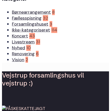
Børnearrangement
8
Fællesspisning
32
Forsamlingshuset
3
Ikke-kategoriseret
114
Koncert
43
Livestream
31
Nyhed
10
Renovering
6
Vision
2
Vejstrup forsamlingshus vil
vejstrup :)