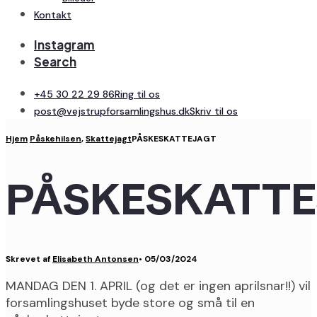
Kontakt
Instagram
Search
+45 30 22 29 86
Ring til os
post@vejstrupforsamlingshus.dk
Skriv til os
Hjem
Påskehilsen
,
Skattejagt
PÅSKESKATTEJAGT
PÅSKESKATT
Skrevet af
Elisabeth Antonsen
•
05/03/2024
MANDAG DEN 1. APRIL (og det er ingen aprilsnar!!) vil
forsamlingshuset byde store og små til en