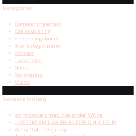
Kategorier
Børnearrangement
Fællesspisning
Forsamlingshuset
Ikke-kategoriseret
Koncert
Livestream
Nyhed
Renovering
Vision
Seneste indlæg
Intimkoncert med Alexander Witzel
LIVESTREAM HAR BRUG FOR DIN HJÆLP!
Abba Gold i Vejstrup