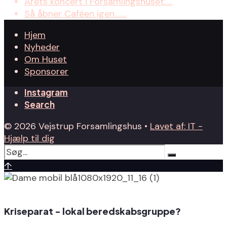
Årets koncert i Forsamlingshuset…..
Så åbner Caféen igen…….
Hjem
Nyheder
Om Huset
Sponsorer
Instagram
Search
© 2026 Vejstrup Forsamlingshus •
Lavet af: IT -
Hjælp til dig
↑
Kriseparat - lokal beredskabsgruppe?