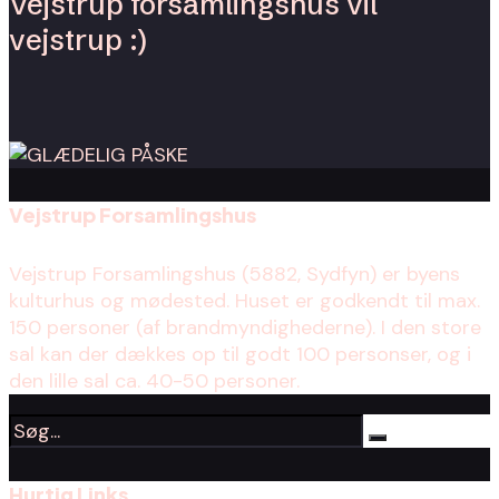
Vejstrup forsamlingshus vil
vejstrup :)
Vejstrup Forsamlingshus
Vejstrup Forsamlingshus (5882, Sydfyn) er byens
kulturhus og mødested. Huset er godkendt til max.
150 personer (af brandmyndighederne). I den store
sal kan der dækkes op til godt 100 personser, og i
den lille sal ca. 40-50 personer.
Hurtig Links