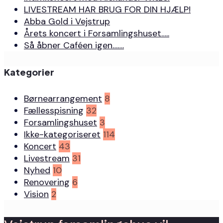
LIVESTREAM HAR BRUG FOR DIN HJÆLP!
Abba Gold i Vejstrup
Årets koncert i Forsamlingshuset…..
Så åbner Caféen igen…….
Kategorier
Børnearrangement
8
Fællesspisning
32
Forsamlingshuset
3
Ikke-kategoriseret
114
Koncert
43
Livestream
31
Nyhed
10
Renovering
6
Vision
2