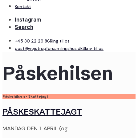
Kontakt
Instagram
Search
+45 30 22 29 86
Ring til os
post@vejstrupforsamlingshus.dk
Skriv til os
Påskehilsen
Påskehilsen
•
Skattejagt
PÅSKESKATTEJAGT
MANDAG DEN 1. APRIL (og