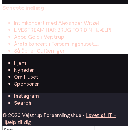
Seneste indlæg
Intimkoncert med Alexander Witzel
LIVESTREAM HAR BRUG FOR DIN HJÆLP!
Abba Gold i Vejstrup
Årets koncert i Forsamlingshuset…..
Så åbner Caféen igen…….
Hjem
Nyheder
Om Huset
Sponsorer
Instagram
Search
© 2026 Vejstrup Forsamlingshus •
Lavet af: IT -
Hjælp til dig