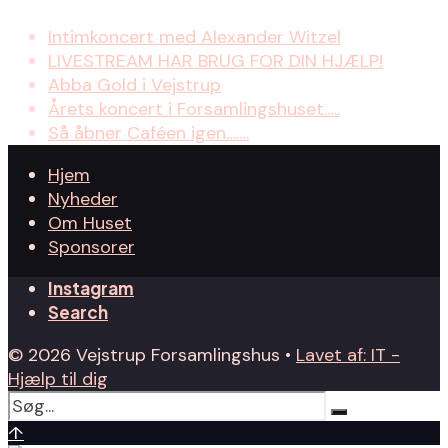
Intimkoncert med Alexander Witzel
LIVESTREAM HAR BRUG FOR DIN HJÆLP!
Abba Gold i Vejstrup
Årets koncert i Forsamlingshuset…..
Så åbner Caféen igen…….
Hjem
Nyheder
Om Huset
Sponsorer
Instagram
Search
© 2026 Vejstrup Forsamlingshus •
Lavet af: IT -
Hjælp til dig
↑