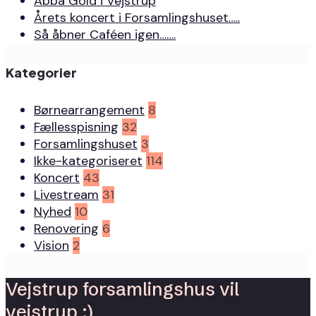
Abba Gold i Vejstrup
Årets koncert i Forsamlingshuset…..
Så åbner Caféen igen…….
Kategorier
Børnearrangement
8
Fællesspisning
32
Forsamlingshuset
3
Ikke-kategoriseret
114
Koncert
43
Livestream
31
Nyhed
10
Renovering
6
Vision
2
Vejstrup forsamlingshus vil
vejstrup :)