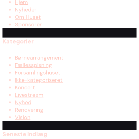
Hjem
Nyheder
Om Huset
Sponsorer
Kategorier
Børnearrangement
Fællesspisning
Forsamlingshuset
Ikke-kategoriseret
Koncert
Livestream
Nyhed
Renovering
Vision
Seneste indlæg