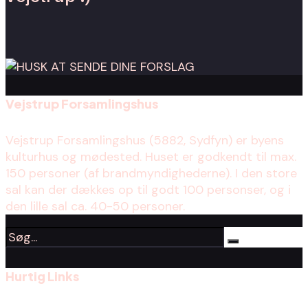
Vejstrup Forsamlingshus
Vejstrup Forsamlingshus (5882, Sydfyn) er byens
kulturhus og mødested. Huset er godkendt til max.
150 personer (af brandmyndighederne). I den store
sal kan der dækkes op til godt 100 personser, og i
den lille sal ca. 40-50 personer.
Hurtig Links