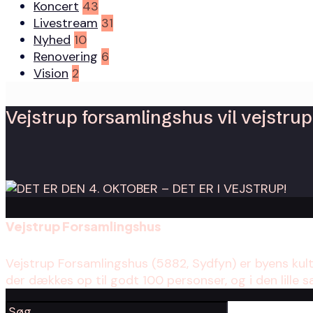
Koncert
43
Livestream
31
Nyhed
10
Renovering
6
Vision
2
Vejstrup forsamlingshus vil vejstrup 
Vejstrup Forsamlingshus
Vejstrup Forsamlingshus (5882, Sydfyn) er byens kul
der dækkes op til godt 100 personser, og i den lille s