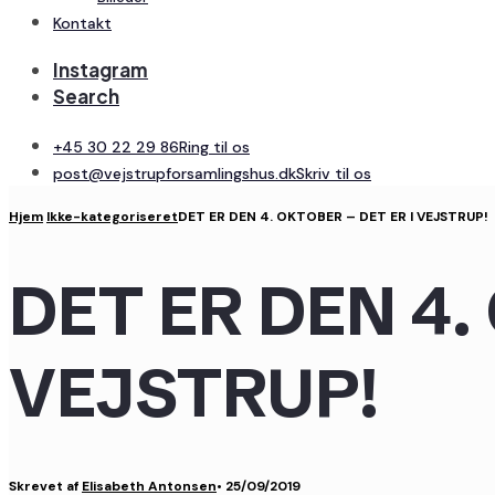
Kontakt
Instagram
Search
+45 30 22 29 86
Ring til os
post@vejstrupforsamlingshus.dk
Skriv til os
Hjem
Ikke-kategoriseret
DET ER DEN 4. OKTOBER – DET ER I VEJSTRUP!
DET ER DEN 4.
VEJSTRUP!
Skrevet af
Elisabeth Antonsen
•
25/09/2019