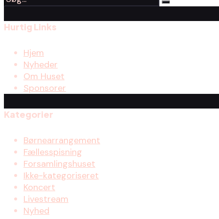
Hurtig Links
Hjem
Nyheder
Om Huset
Sponsorer
Kategorier
Børnearrangement
Fællesspisning
Forsamlingshuset
Ikke-kategoriseret
Koncert
Livestream
Nyhed