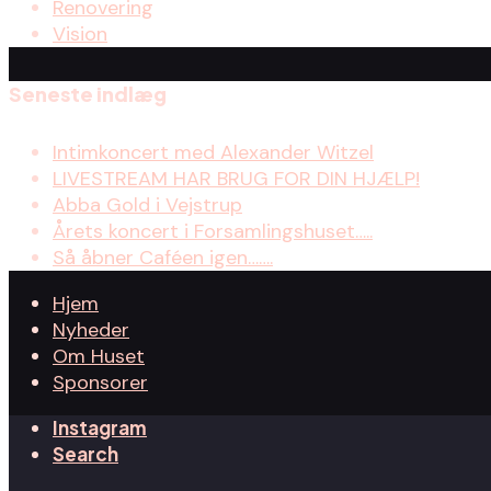
Renovering
Vision
Seneste indlæg
Intimkoncert med Alexander Witzel
LIVESTREAM HAR BRUG FOR DIN HJÆLP!
Abba Gold i Vejstrup
Årets koncert i Forsamlingshuset…..
Så åbner Caféen igen…….
Hjem
Nyheder
Om Huset
Sponsorer
Instagram
Search