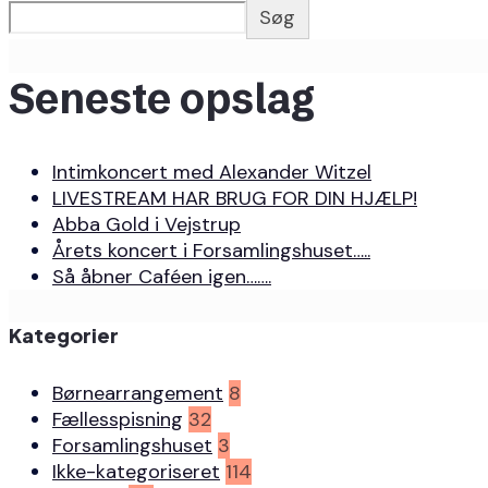
Søg
Seneste opslag
Intimkoncert med Alexander Witzel
LIVESTREAM HAR BRUG FOR DIN HJÆLP!
Abba Gold i Vejstrup
Årets koncert i Forsamlingshuset…..
Så åbner Caféen igen…….
Kategorier
Børnearrangement
8
Fællesspisning
32
Forsamlingshuset
3
Ikke-kategoriseret
114