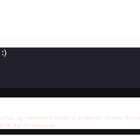
:)
turhus og mødested. Huset er godkendt til max. 150 p
al ca. 40-50 personer.