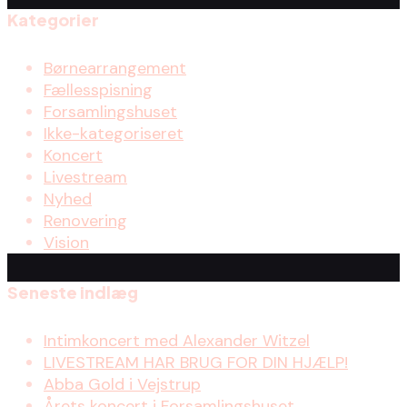
Kategorier
Børnearrangement
Fællesspisning
Forsamlingshuset
Ikke-kategoriseret
Koncert
Livestream
Nyhed
Renovering
Vision
Seneste indlæg
Intimkoncert med Alexander Witzel
LIVESTREAM HAR BRUG FOR DIN HJÆLP!
Abba Gold i Vejstrup
Årets koncert i Forsamlingshuset…..