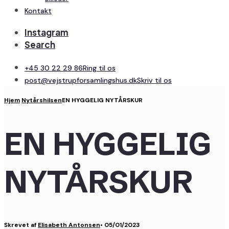
Kontakt
Instagram
Search
+45 30 22 29 86
Ring til os
post@vejstrupforsamlingshus.dk
Skriv til os
Hjem
Nytårshilsen
EN HYGGELIG NYTÅRSKUR
EN HYGGELIG
NYTÅRSKUR
Skrevet af
Elisabeth Antonsen
•
05/01/2023