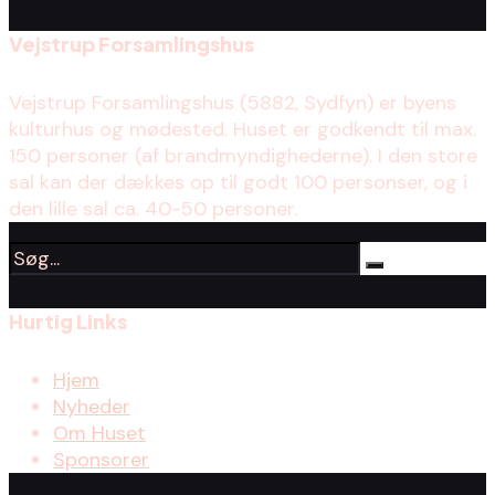
Vejstrup Forsamlingshus
Vejstrup Forsamlingshus (5882, Sydfyn) er byens
kulturhus og mødested. Huset er godkendt til max.
150 personer (af brandmyndighederne). I den store
sal kan der dækkes op til godt 100 personser, og i
den lille sal ca. 40-50 personer.
Hurtig Links
Hjem
Nyheder
Om Huset
Sponsorer