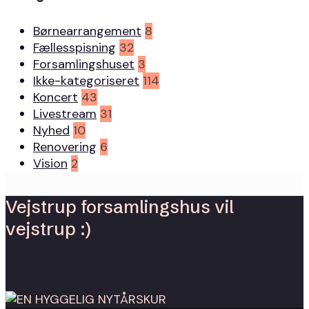
Børnearrangement
8
Fællesspisning
32
Forsamlingshuset
3
Ikke-kategoriseret
114
Koncert
43
Livestream
31
Nyhed
10
Renovering
6
Vision
2
Vejstrup forsamlingshus vil
vejstrup :)