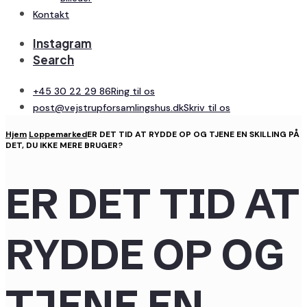
Kontakt
Instagram
Search
+45 30 22 29 86
Ring til os
post@vejstrupforsamlingshus.dk
Skriv til os
Hjem
Loppemarked
ER DET TID AT RYDDE OP OG TJENE EN SKILLING PÅ
DET, DU IKKE MERE BRUGER?
ER DET TID AT
RYDDE OP OG
TJENE EN