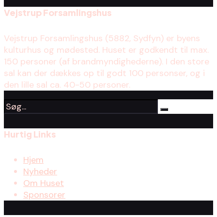
Vejstrup Forsamlingshus
Vejstrup Forsamlingshus (5882, Sydfyn) er byens
kulturhus og mødested. Huset er godkendt til max.
150 personer (af brandmyndighederne). I den store
sal kan der dækkes op til godt 100 personser, og i
den lille sal ca. 40-50 personer.
Hurtig Links
Hjem
Nyheder
Om Huset
Sponsorer