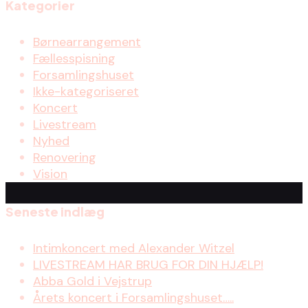
Kategorier
Børnearrangement
Fællesspisning
Forsamlingshuset
Ikke-kategoriseret
Koncert
Livestream
Nyhed
Renovering
Vision
Seneste indlæg
Intimkoncert med Alexander Witzel
LIVESTREAM HAR BRUG FOR DIN HJÆLP!
Abba Gold i Vejstrup
Årets koncert i Forsamlingshuset…..