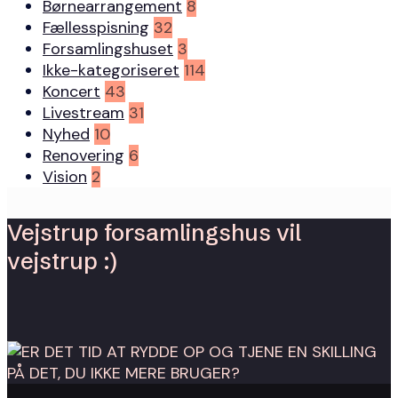
Børnearrangement
8
Fællesspisning
32
Forsamlingshuset
3
Ikke-kategoriseret
114
Koncert
43
Livestream
31
Nyhed
10
Renovering
6
Vision
2
Vejstrup forsamlingshus vil
vejstrup :)