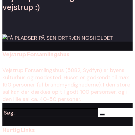
vejstrup :)
Vejstrup Forsamlingshus
Vejstrup Forsamlingshus (5882, Sydfyn) er byens
kulturhus og mødested. Huset er godkendt til max.
150 personer (af brandmyndighederne). I den store
sal kan der dækkes op til godt 100 personser, og i
den lille sal ca. 40-50 personer.
Hurtig Links