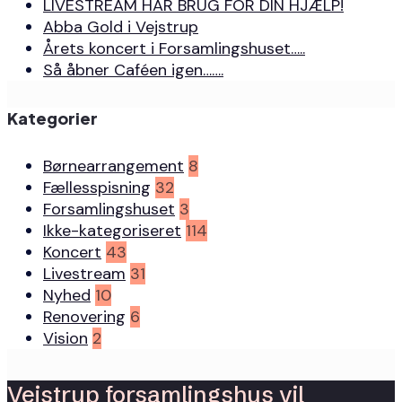
LIVESTREAM HAR BRUG FOR DIN HJÆLP!
Abba Gold i Vejstrup
Årets koncert i Forsamlingshuset…..
Så åbner Caféen igen…….
Kategorier
Børnearrangement
8
Fællesspisning
32
Forsamlingshuset
3
Ikke-kategoriseret
114
Koncert
43
Livestream
31
Nyhed
10
Renovering
6
Vision
2
Vejstrup forsamlingshus vil