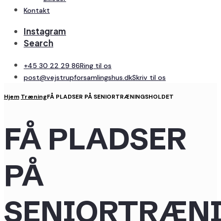
Kontakt
Instagram
Search
+45 30 22 29 86
Ring til os
post@vejstrupforsamlingshus.dk
Skriv til os
Hjem
Træning
FÅ PLADSER PÅ SENIORTRÆNINGSHOLDET
FÅ PLADSER
PÅ
SENIORTRÆN