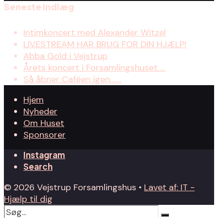
Seneste indlæg
Intimkoncert med Alexander Witzel
LIVESTREAM HAR BRUG FOR DIN HJÆLP!
Abba Gold i Vejstrup
Årets koncert i Forsamlingshuset…..
Så åbner Caféen igen…….
Hjem
Nyheder
Om Huset
Sponsorer
Instagram
Search
© 2026 Vejstrup Forsamlingshus •
Lavet af: IT -
Hjælp til dig