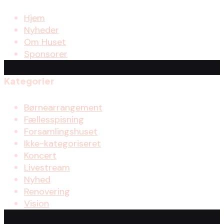
Hjem
Nyheder
Om Huset
Sponsorer
Kategorier
Børnearrangement
Fællesspisning
Forsamlingshuset
Ikke-kategoriseret
Koncert
Livestream
Nyhed
Renovering
Vision