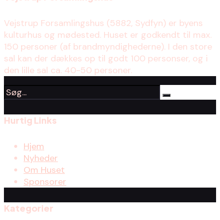
Vejstrup Forsamlingshus (5882, Sydfyn) er byens
kulturhus og mødested. Huset er godkendt til max.
150 personer (af brandmyndighederne). I den store
sal kan der dækkes op til godt 100 personser, og i
den lille sal ca. 40-50 personer.
Hurtig Links
Hjem
Nyheder
Om Huset
Sponsorer
Kategorier