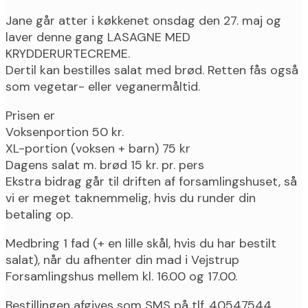
Jane går atter i køkkenet onsdag den 27. maj og
laver denne gang LASAGNE MED
KRYDDERURTECREME.
Dertil kan bestilles salat med brød. Retten fås også
som vegetar- eller veganermåltid.
Prisen er
Voksenportion 50 kr.
XL-portion (voksen + barn) 75 kr
Dagens salat m. brød 15 kr. pr. pers
Ekstra bidrag går til driften af forsamlingshuset, så
vi er meget taknemmelig, hvis du runder din
betaling op.
Medbring 1 fad (+ en lille skål, hvis du har bestilt
salat), når du afhenter din mad i Vejstrup
Forsamlingshus mellem kl. 16.00 og 17.00.
Bestillingen afgives som SMS på tlf. 40547544