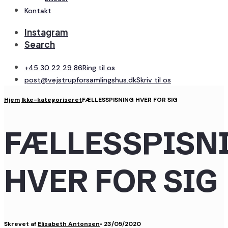
Kontakt
Instagram
Search
+45 30 22 29 86
Ring til os
post@vejstrupforsamlingshus.dk
Skriv til os
Hjem
Ikke-kategoriseret
FÆLLESSPISNING HVER FOR SIG
FÆLLESSPISN
HVER FOR SIG
Skrevet af
Elisabeth Antonsen
•
23/05/2020