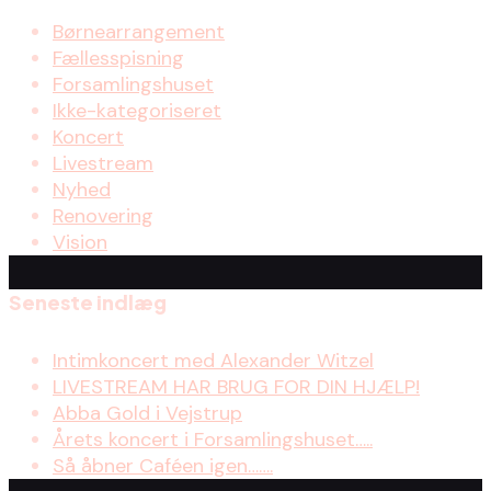
Børnearrangement
Fællesspisning
Forsamlingshuset
Ikke-kategoriseret
Koncert
Livestream
Nyhed
Renovering
Vision
Seneste indlæg
Intimkoncert med Alexander Witzel
LIVESTREAM HAR BRUG FOR DIN HJÆLP!
Abba Gold i Vejstrup
Årets koncert i Forsamlingshuset…..
Så åbner Caféen igen…….