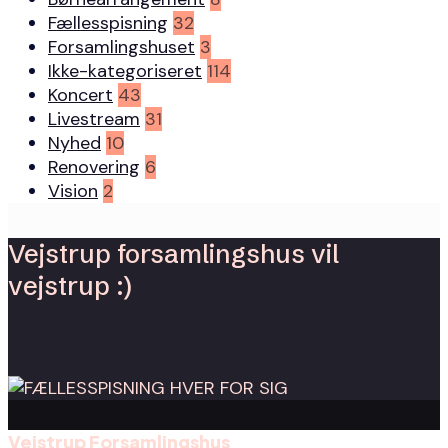
Fællesspisning
32
Forsamlingshuset
3
Ikke-kategoriseret
114
Koncert
43
Livestream
31
Nyhed
10
Renovering
6
Vision
2
Vejstrup forsamlingshus vil
vejstrup :)
Vejstrup Forsamlingshus