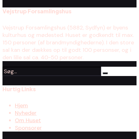
Vejstrup Forsamlingshus
Vejstrup Forsamlingshus (5882, Sydfyn) er byens
kulturhus og mødested. Huset er godkendt til max.
150 personer (af brandmyndighederne). I den store
sal kan der dækkes op til godt 100 personser, og i
den lille sal ca. 40-50 personer.
Hurtig Links
Hjem
Nyheder
Om Huset
Sponsorer