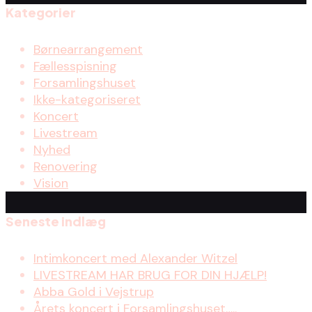
Kategorier
Børnearrangement
Fællesspisning
Forsamlingshuset
Ikke-kategoriseret
Koncert
Livestream
Nyhed
Renovering
Vision
Seneste indlæg
Intimkoncert med Alexander Witzel
LIVESTREAM HAR BRUG FOR DIN HJÆLP!
Abba Gold i Vejstrup
Årets koncert i Forsamlingshuset…..