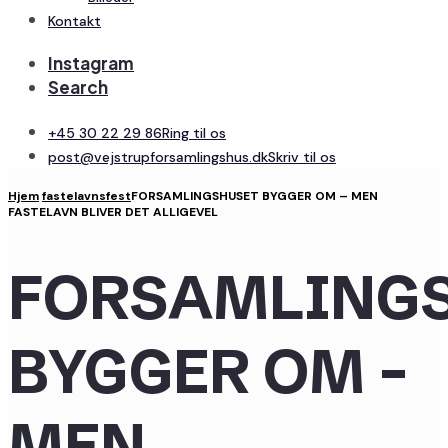
Kontakt
Instagram
Search
+45 30 22 29 86
Ring til os
post@vejstrupforsamlingshus.dk
Skriv til os
Hjem
fastelavnsfest
FORSAMLINGSHUSET BYGGER OM – MEN
FASTELAVN BLIVER DET ALLIGEVEL
FORSAMLING
BYGGER OM –
MEN