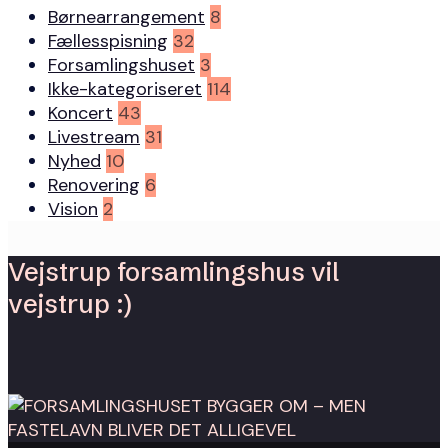
Børnearrangement
8
Fællesspisning
32
Forsamlingshuset
3
Ikke-kategoriseret
114
Koncert
43
Livestream
31
Nyhed
10
Renovering
6
Vision
2
Vejstrup forsamlingshus vil
vejstrup :)