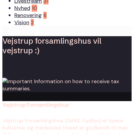
Livestream
31
Nyhed
10
Renovering
6
Vision
2
Vejstrup forsamlingshus vil
vejstrup :)
Vejstrup Forsamlingshus
Vejstrup Forsamlingshus (5882, Sydfyn) er byens
kulturhus og mødested. Huset er godkendt til max.