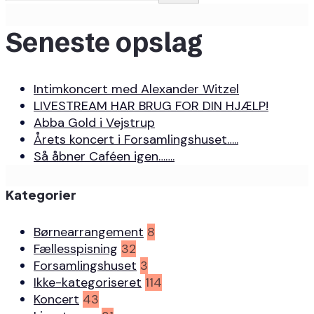
Seneste opslag
Intimkoncert med Alexander Witzel
LIVESTREAM HAR BRUG FOR DIN HJÆLP!
Abba Gold i Vejstrup
Årets koncert i Forsamlingshuset…..
Så åbner Caféen igen…….
Kategorier
Børnearrangement
8
Fællesspisning
32
Forsamlingshuset
3
Ikke-kategoriseret
114
Koncert
43