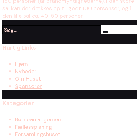
150 personer (af brandmyndighederne). I den store
sal kan der dækkes op til godt 100 personser, og i
den lille sal ca. 40-50 personer.
Hurtig Links
Hjem
Nyheder
Om Huset
Sponsorer
Kategorier
Børnearrangement
Fællesspisning
Forsamlingshuset