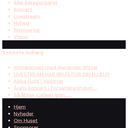
Ikke-kategoriseret
Koncert
Livestream
Nyhed
Renovering
Vision
Seneste indlæg
Intimkoncert med Alexander Witzel
LIVESTREAM HAR BRUG FOR DIN HJÆLP!
Abba Gold i Vejstrup
Årets koncert i Forsamlingshuset…..
Så åbner Caféen igen…….
Hjem
Nyheder
Om Huset
Sponsorer