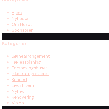
Hjem
Nyheder
Om Huset
Sponsorer
Kategorier
Børnearrangement
Fællesspisning
Forsamlingshuset
Ikke-kategoriseret
Koncert
Livestream
Nyhed
Renovering
Vision