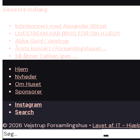
Seneste indlæg
Intimkoncert med Alexander Witzel
LIVESTREAM HAR BRUG FOR DIN HJÆLP!
Abba Gold i Vejstrup
Årets koncert i Forsamlingshuset…..
Så åbner Caféen igen…….
Hjem
Nyheder
Om Huset
Sponsorer
Instagram
Search
© 2026 Vejstrup Forsamlingshus •
Lavet af: IT - Hjælp