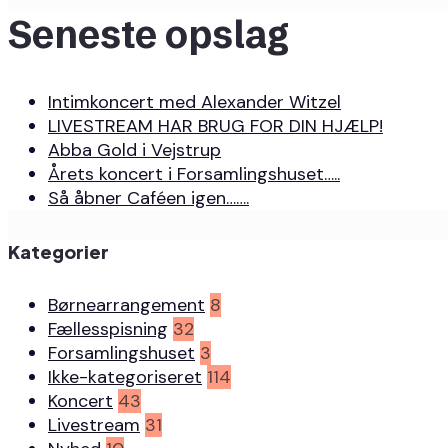
Seneste opslag
Intimkoncert med Alexander Witzel
LIVESTREAM HAR BRUG FOR DIN HJÆLP!
Abba Gold i Vejstrup
Årets koncert i Forsamlingshuset…..
Så åbner Caféen igen…….
Kategorier
Børnearrangement
8
Fællesspisning
32
Forsamlingshuset
3
Ikke-kategoriseret
114
Koncert
43
Livestream
31