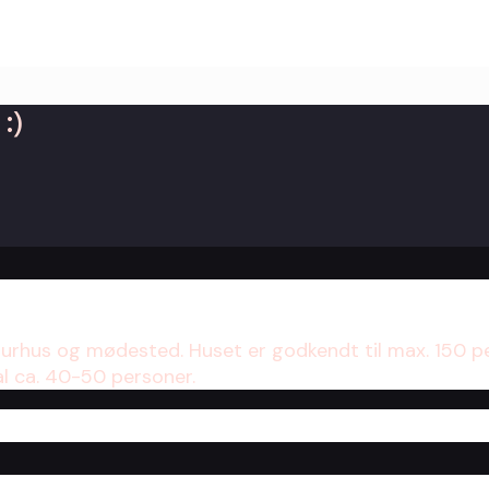
:)
turhus og mødested. Huset er godkendt til max. 150 p
al ca. 40-50 personer.