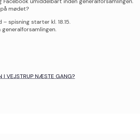
g Facebook umiddelbart inden generalforsamlingen.
l på mødet?
 spisning starter kl. 18.15.
 generalforsamlingen.
MEN I VEJSTRUP NÆSTE GANG?