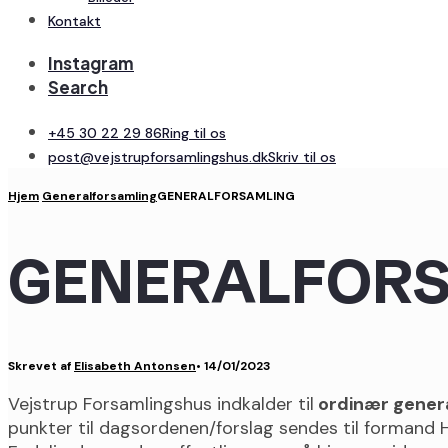
Kontakt
Instagram
Search
+45 30 22 29 86
Ring til os
post@vejstrupforsamlingshus.dk
Skriv til os
Hjem
Generalforsamling
GENERALFORSAMLING
GENERALFOR
Skrevet af
Elisabeth Antonsen
•
14/01/2023
Vejstrup Forsamlingshus indkalder til
ordinær genera
punkter til dagsordenen/forslag sendes til formand