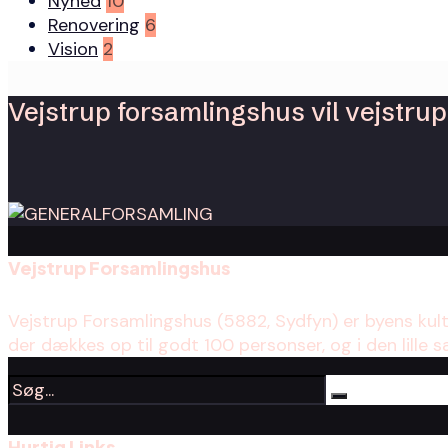
Nyhed
10
Renovering
6
Vision
2
Vejstrup forsamlingshus vil vejstrup 
Vejstrup Forsamlingshus
Vejstrup Forsamlingshus (5882, Sydfyn) er byens kul
der dækkes op til godt 100 personser, og i den lille s
Hurtig Links