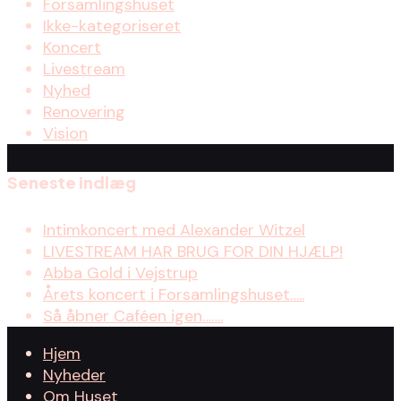
Forsamlingshuset
Ikke-kategoriseret
Koncert
Livestream
Nyhed
Renovering
Vision
Seneste indlæg
Intimkoncert med Alexander Witzel
LIVESTREAM HAR BRUG FOR DIN HJÆLP!
Abba Gold i Vejstrup
Årets koncert i Forsamlingshuset…..
Så åbner Caféen igen…….
Hjem
Nyheder
Om Huset