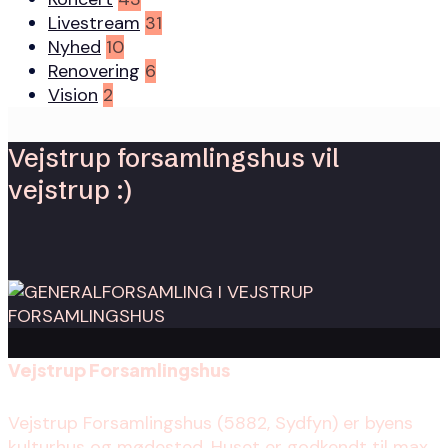
Livestream
31
Nyhed
10
Renovering
6
Vision
2
Vejstrup forsamlingshus vil
vejstrup :)
Vejstrup Forsamlingshus
Vejstrup Forsamlingshus (5882, Sydfyn) er byens
kulturhus og mødested. Huset er godkendt til max.