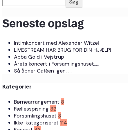
Søg
Seneste opslag
Intimkoncert med Alexander Witzel
LIVESTREAM HAR BRUG FOR DIN HJÆLP!
Abba Gold i Vejstrup
Årets koncert i Forsamlingshuset…..
Så åbner Caféen igen…….
Kategorier
Børnearrangement
8
Fællesspisning
32
Forsamlingshuset
3
Ikke-kategoriseret
114
Koncert
43