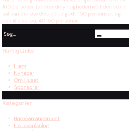
150 personer (af brandmyndighederne). I den store
sal kan der dækkes op til godt 100 personser, og i
den lille sal ca. 40-50 personer.
Hurtig Links
Hjem
Nyheder
Om Huset
Sponsorer
Kategorier
Børnearrangement
Fællesspisning