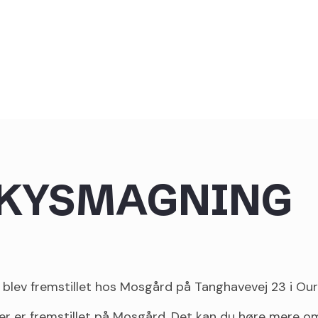
SKYSMAGNING
 blev fremstillet hos Mosgård på Tanghavevej 23 i Ou
er er fremstillet på Mosgård. Det kan du høre mere o