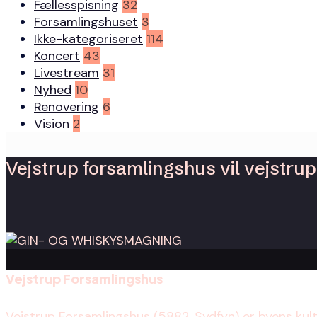
Fællesspisning
32
Forsamlingshuset
3
Ikke-kategoriseret
114
Koncert
43
Livestream
31
Nyhed
10
Renovering
6
Vision
2
Vejstrup forsamlingshus vil vejstrup 
Vejstrup Forsamlingshus
Vejstrup Forsamlingshus (5882, Sydfyn) er byens kul