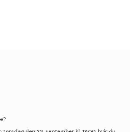
re?
m t
orsdag den 23. september kl. 19.00
, hvis du