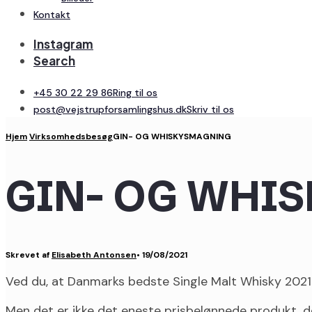
Kontakt
Instagram
Search
+45 30 22 29 86
Ring til os
post@vejstrupforsamlingshus.dk
Skriv til os
Hjem
Virksomhedsbesøg
GIN- OG WHISKYSMAGNING
GIN- OG WHI
Skrevet af
Elisabeth Antonsen
•
19/08/2021
Ved du, at Danmarks bedste Single Malt Whisky 2021
Men det er ikke det eneste prisbelønnede produkt, d