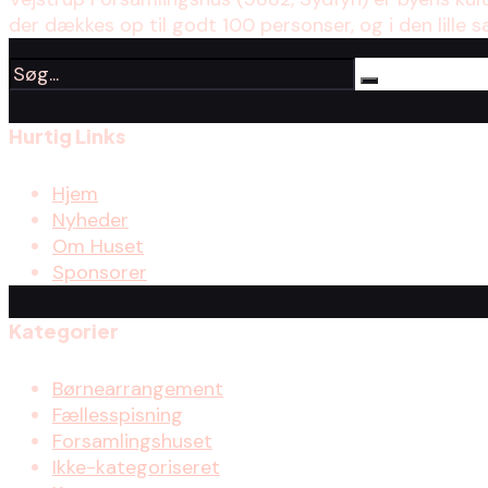
der dækkes op til godt 100 personser, og i den lille s
Hurtig Links
Hjem
Nyheder
Om Huset
Sponsorer
Kategorier
Børnearrangement
Fællesspisning
Forsamlingshuset
Ikke-kategoriseret