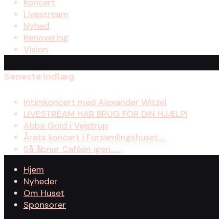
Koncert
Livestream
Nyhed
Renovering
Vision
Seneste indlæg
Intimkoncert med Alexander Witzel
LIVESTREAM HAR BRUG FOR DIN HJÆLP!
Abba Gold i Vejstrup
Årets koncert i Forsamlingshuset…..
Så åbner Caféen igen…….
Hjem
Nyheder
Om Huset
Sponsorer