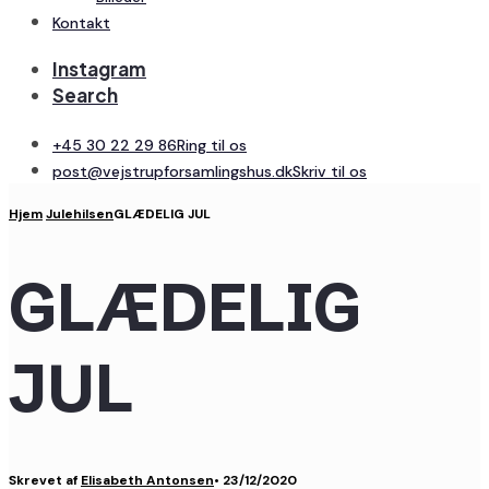
Kontakt
Instagram
Search
+45 30 22 29 86
Ring til os
post@vejstrupforsamlingshus.dk
Skriv til os
Hjem
Julehilsen
GLÆDELIG JUL
GLÆDELIG
JUL
Skrevet af
Elisabeth Antonsen
•
23/12/2020