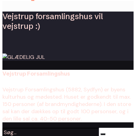
Vejstrup forsamlingshus vil
vejstrup :)
Vejstrup Forsamlingshus
Vejstrup Forsamlingshus (5882, Sydfyn) er byens
kulturhus og mødested. Huset er godkendt til max.
150 personer (af brandmyndighederne). I den store
sal kan der dækkes op til godt 100 personser, og i
den lille sal ca. 40-50 personer.