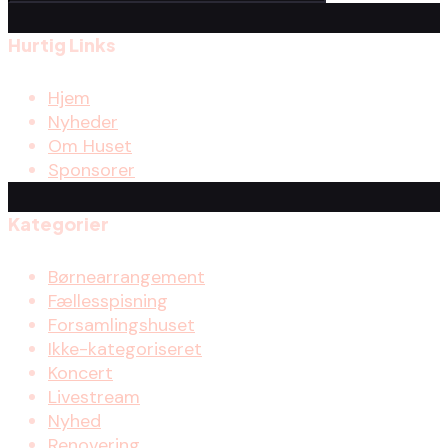
Hurtig Links
Hjem
Nyheder
Om Huset
Sponsorer
Kategorier
Børnearrangement
Fællesspisning
Forsamlingshuset
Ikke-kategoriseret
Koncert
Livestream
Nyhed
Renovering