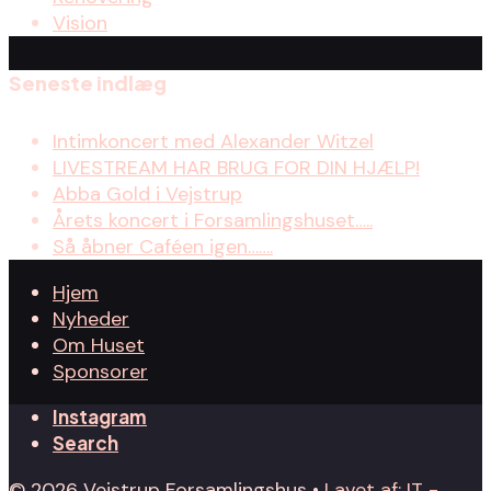
Vision
Seneste indlæg
Intimkoncert med Alexander Witzel
LIVESTREAM HAR BRUG FOR DIN HJÆLP!
Abba Gold i Vejstrup
Årets koncert i Forsamlingshuset…..
Så åbner Caféen igen…….
Hjem
Nyheder
Om Huset
Sponsorer
Instagram
Search
© 2026 Vejstrup Forsamlingshus •
Lavet af: IT -