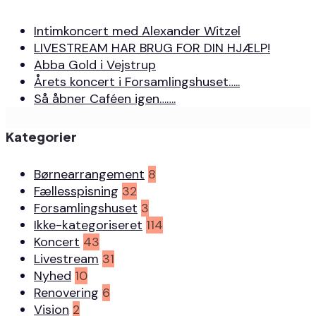
Intimkoncert med Alexander Witzel
LIVESTREAM HAR BRUG FOR DIN HJÆLP!
Abba Gold i Vejstrup
Årets koncert i Forsamlingshuset…..
Så åbner Caféen igen…….
Kategorier
Børnearrangement
8
Fællesspisning
32
Forsamlingshuset
3
Ikke-kategoriseret
114
Koncert
43
Livestream
31
Nyhed
10
Renovering
6
Vision
2