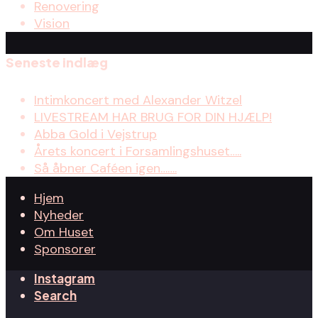
Renovering
Vision
Seneste indlæg
Intimkoncert med Alexander Witzel
LIVESTREAM HAR BRUG FOR DIN HJÆLP!
Abba Gold i Vejstrup
Årets koncert i Forsamlingshuset…..
Så åbner Caféen igen…….
Hjem
Nyheder
Om Huset
Sponsorer
Instagram
Search