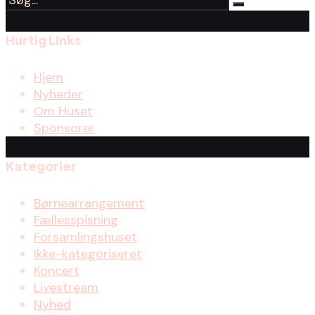
Hurtig Links
Hjem
Nyheder
Om Huset
Sponsorer
Kategorier
Børnearrangement
Fællesspisning
Forsamlingshuset
Ikke-kategoriseret
Koncert
Livestream
Nyhed