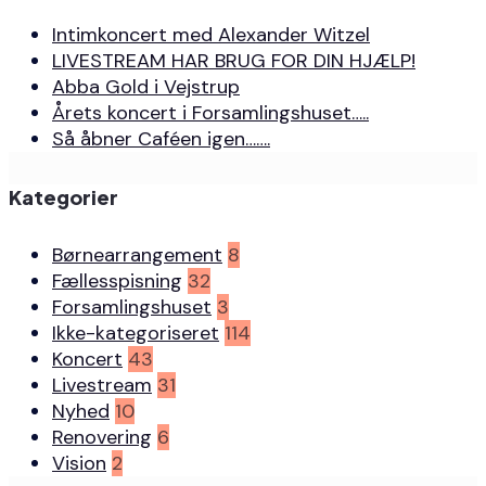
Intimkoncert med Alexander Witzel
LIVESTREAM HAR BRUG FOR DIN HJÆLP!
Abba Gold i Vejstrup
Årets koncert i Forsamlingshuset…..
Så åbner Caféen igen…….
Kategorier
Børnearrangement
8
Fællesspisning
32
Forsamlingshuset
3
Ikke-kategoriseret
114
Koncert
43
Livestream
31
Nyhed
10
Renovering
6
Vision
2