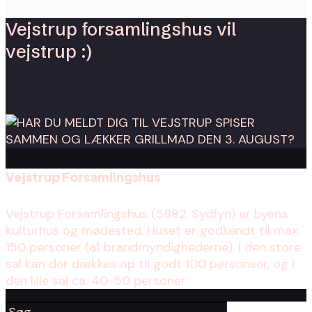
Vejstrup forsamlingshus vil
vejstrup :)
Vejstrup Forsamlingshus
Vejstrup Forsamlingshus (5882, Sydfyn) er byens
kulturhus og mødested. Huset er godkendt til max.
150 personer (af brandmyndighederne). I den store
sal kan der dækkes op til godt 100 personser, og i
den lille sal ca. 40-50 personer.