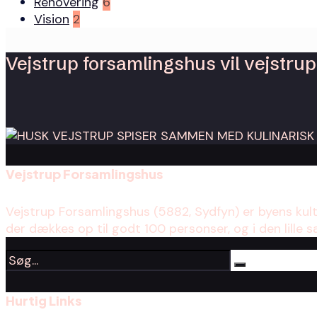
Renovering
6
Vision
2
Vejstrup forsamlingshus vil vejstrup 
Vejstrup Forsamlingshus
Vejstrup Forsamlingshus (5882, Sydfyn) er byens kul
der dækkes op til godt 100 personser, og i den lille s
Hurtig Links