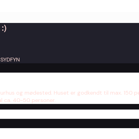
:)
turhus og mødested. Huset er godkendt til max. 150 p
al ca. 40-50 personer.