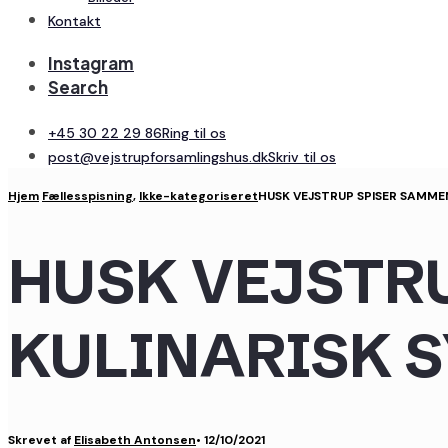
Kontakt
Instagram
Search
+45 30 22 29 86
Ring til os
post@vejstrupforsamlingshus.dk
Skriv til os
Hjem
Fællesspisning
,
Ikke-kategoriseret
HUSK VEJSTRUP SPISER SAMME
HUSK VEJSTR
KULINARISK 
Skrevet af
Elisabeth Antonsen
•
12/10/2021