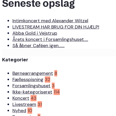
Seneste opslag
Intimkoncert med Alexander Witzel
LIVESTREAM HAR BRUG FOR DIN HJÆLP!
Abba Gold i Vejstrup
Årets koncert i Forsamlingshuset…..
Så åbner Caféen igen…….
Kategorier
Børnearrangement
8
Fællesspisning
32
Forsamlingshuset
3
Ikke-kategoriseret
114
Koncert
43
Livestream
31
Nyhed
10