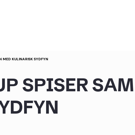
N MED KULINARISK SYDFYN
UP SPISER SA
SYDFYN