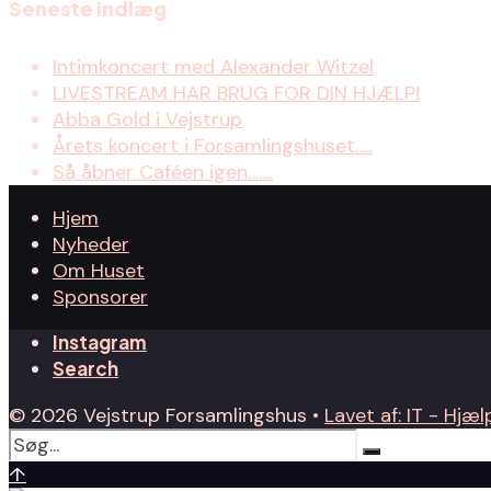
Seneste indlæg
Intimkoncert med Alexander Witzel
LIVESTREAM HAR BRUG FOR DIN HJÆLP!
Abba Gold i Vejstrup
Årets koncert i Forsamlingshuset…..
Så åbner Caféen igen…….
Hjem
Nyheder
Om Huset
Sponsorer
Instagram
Search
© 2026 Vejstrup Forsamlingshus •
Lavet af: IT - Hjælp
↑