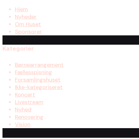
Hjem
Nyheder
Om Huset
Sponsorer
Kategorier
Børnearrangement
Fællesspisning
Forsamlingshuset
Ikke-kategoriseret
Koncert
Livestream
Nyhed
Renovering
Vision