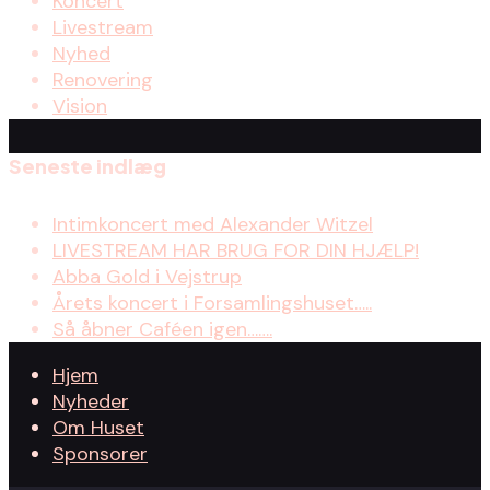
Koncert
Livestream
Nyhed
Renovering
Vision
Seneste indlæg
Intimkoncert med Alexander Witzel
LIVESTREAM HAR BRUG FOR DIN HJÆLP!
Abba Gold i Vejstrup
Årets koncert i Forsamlingshuset…..
Så åbner Caféen igen…….
Hjem
Nyheder
Om Huset
Sponsorer