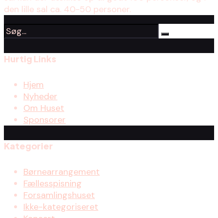
den lille sal ca. 40-50 personer.
Hurtig Links
Hjem
Nyheder
Om Huset
Sponsorer
Kategorier
Børnearrangement
Fællesspisning
Forsamlingshuset
Ikke-kategoriseret