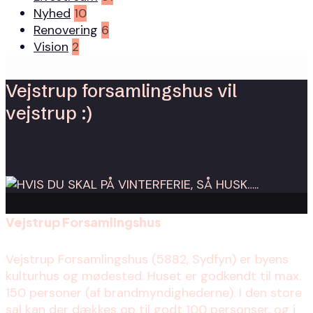
Nyhed
10
Renovering
6
Vision
2
Vejstrup forsamlingshus vil
vejstrup :)
Vejstrup Forsamlingshus
Vejstrup Forsamlingshus (5882, Sydfyn) er byens
kulturhus og mødested. Huset er godkendt til max.
150 personer (af brandmyndighederne). I den store
sal kan der dækkes op til godt 100 personser, og i