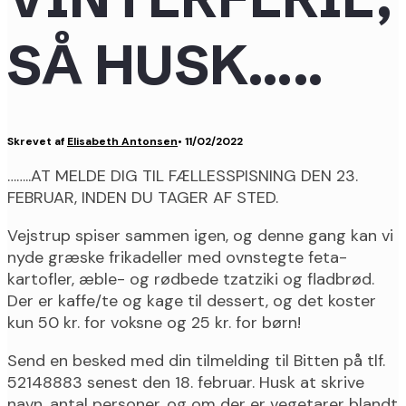
SÅ HUSK…..
Skrevet af
Elisabeth Antonsen
•
11/02/2022
……..AT MELDE DIG TIL FÆLLESSPISNING DEN 23.
FEBRUAR, INDEN DU TAGER AF STED.
Vejstrup spiser sammen igen, og denne gang kan vi
nyde græske frikadeller med ovnstegte feta-
kartofler, æble- og rødbede tzatziki og fladbrød.
Der er kaffe/te og kage til dessert, og det koster
kun 50 kr. for voksne og 25 kr. for børn!
Send en besked med din tilmelding til Bitten på tlf.
52148883 senest den 18. februar. Husk at skrive
navn, antal personer, og om der er vegetarer blandt