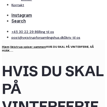
Kontakt
Instagram
Search
+45 30 22 29 86
Ring til os
post@vejstrupforsamlingshus.dk
Skriv til os
Hjem
Vejstrup spiser sammen
HVIS DU SKAL PÅ VINTERFERIE, SÅ
HUSK…..
HVIS DU SKAL
PÅ
VINTERFERIE,