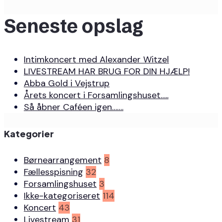
Seneste opslag
Intimkoncert med Alexander Witzel
LIVESTREAM HAR BRUG FOR DIN HJÆLP!
Abba Gold i Vejstrup
Årets koncert i Forsamlingshuset…..
Så åbner Caféen igen…….
Kategorier
Børnearrangement
8
Fællesspisning
32
Forsamlingshuset
3
Ikke-kategoriseret
114
Koncert
43
Livestream
31