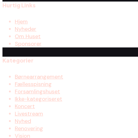
Hurtig Links
Hjem
Nyheder
Om Huset
Sponsorer
Kategorier
Børnearrangement
Fællesspisning
Forsamlingshuset
Ikke-kategoriseret
Koncert
Livestream
Nyhed
Renovering
Vision