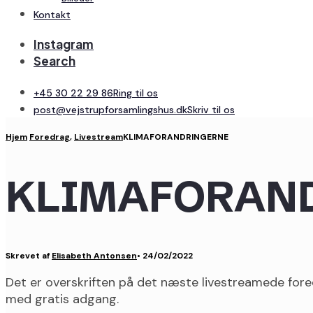
Kontakt
Instagram
Search
+45 30 22 29 86
Ring til os
post@vejstrupforsamlingshus.dk
Skriv til os
Hjem
Foredrag
,
Livestream
KLIMAFORANDRINGERNE
KLIMAFORAN
Skrevet af
Elisabeth Antonsen
•
24/02/2022
Det er overskriften på det næste livestreamede fored
med gratis adgang.