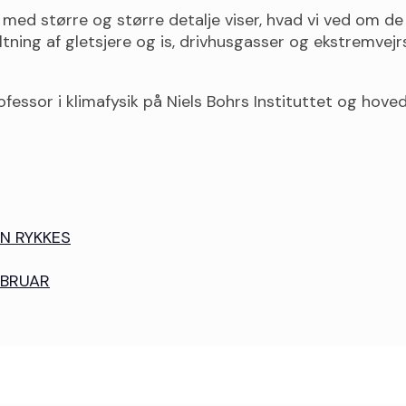
 med større og større detalje viser, hvad vi ved om d
ning af gletsjere og is, drivhusgasser og ekstremvejr
essor i klimafysik på Niels Bohrs Instituttet og hoved
EN RYKKES
EBRUAR