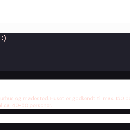
:)
turhus og mødested. Huset er godkendt til max. 150 p
al ca. 40-50 personer.