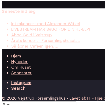
Seneste indlæg
Intimkoncert med Alexander Witzel
LIVESTREAM HAR BRUG FOR DIN HJÆLP!
Abba Gold i Vejstrup
Årets koncert i Forsamlingshuset…..
Så åbner Caféen igen…….
Hjem
Nyheder
Om Huset
Sponsorer
Instagram
Search
© 2026 Vejstrup Forsamlingshus •
Lavet af: IT - Hjælp