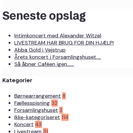
Seneste opslag
Intimkoncert med Alexander Witzel
LIVESTREAM HAR BRUG FOR DIN HJÆLP!
Abba Gold i Vejstrup
Årets koncert i Forsamlingshuset…..
Så åbner Caféen igen…….
Kategorier
Børnearrangement
8
Fællesspisning
32
Forsamlingshuset
3
Ikke-kategoriseret
114
Koncert
43
Livestream
31