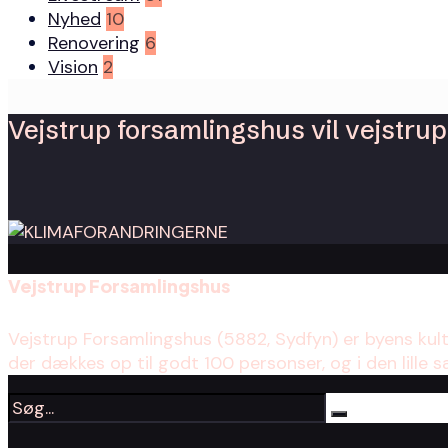
Nyhed
10
Renovering
6
Vision
2
Vejstrup forsamlingshus vil vejstrup 
Vejstrup Forsamlingshus
Vejstrup Forsamlingshus (5882, Sydfyn) er byens kul
der dækkes op til godt 100 personser, og i den lille s