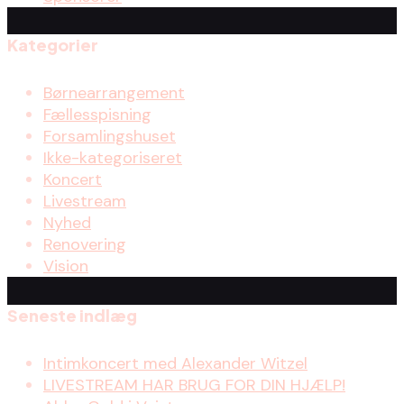
Kategorier
Børnearrangement
Fællesspisning
Forsamlingshuset
Ikke-kategoriseret
Koncert
Livestream
Nyhed
Renovering
Vision
Seneste indlæg
Intimkoncert med Alexander Witzel
LIVESTREAM HAR BRUG FOR DIN HJÆLP!