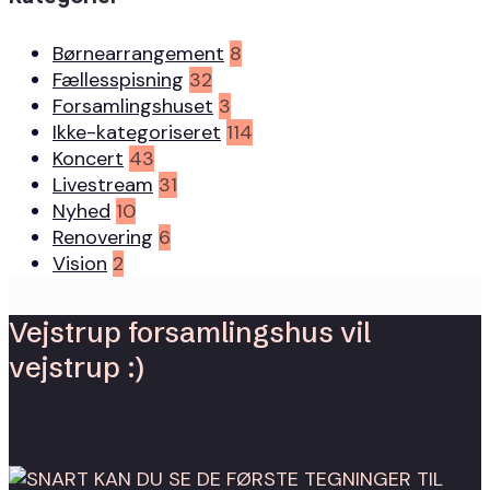
Børnearrangement
8
Fællesspisning
32
Forsamlingshuset
3
Ikke-kategoriseret
114
Koncert
43
Livestream
31
Nyhed
10
Renovering
6
Vision
2
Vejstrup forsamlingshus vil
vejstrup :)