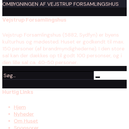
Vejstrup Forsamlingshus
Vejstrup Forsamlingshus (5882, Sydfyn) er byens
kulturhus og mødested. Huset er godkendt til max.
150 personer (af brandmyndighederne). I den store
sal kan der dækkes op til godt 100 personser, og i
den lille sal ca. 40-50 personer.
Hurtig Links
Hjem
Nyheder
Om Huset
Sponsorer