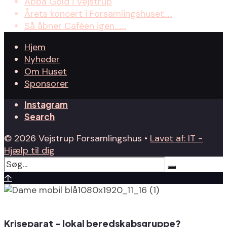
Abba Gold i Vejstrup
Årets koncert i Forsamlingshuset…..
Så åbner Caféen igen…….
Hjem
Nyheder
Om Huset
Sponsorer
Instagram
Search
© 2026 Vejstrup Forsamlingshus •
Lavet af: IT -
Hjælp til dig
↑
Kriseparat - lokal beredskabsgruppe?