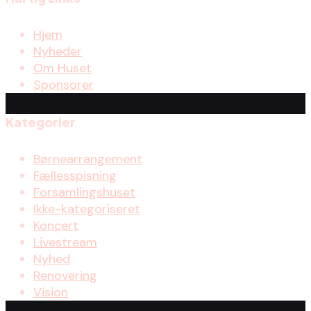
Hjem
Nyheder
Om Huset
Sponsorer
Kategorier
Børnearrangement
Fællesspisning
Forsamlingshuset
Ikke-kategoriseret
Koncert
Livestream
Nyhed
Renovering
Vision