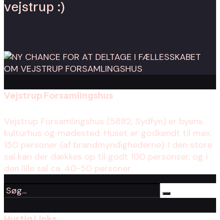
vejstrup :)
Vejstrup Forsamlingshus
Vejstrup Forsamlingshus (5882, Sydfyn) er byens
kulturhus og mødested. Huset er godkendt til max.
150 personer (af brandmyndighederne). I den store
sal kan der dækkes op til godt 100 personser, og i
den lille sal ca. 40-50 personer.
Hurtig Links