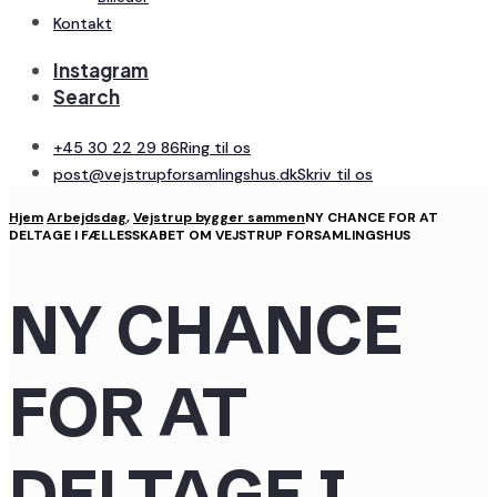
Kontakt
Instagram
Search
+45 30 22 29 86
Ring til os
post@vejstrupforsamlingshus.dk
Skriv til os
Hjem
Arbejdsdag
,
Vejstrup bygger sammen
NY CHANCE FOR AT
DELTAGE I FÆLLESSKABET OM VEJSTRUP FORSAMLINGSHUS
NY CHANCE
FOR AT
DELTAGE I