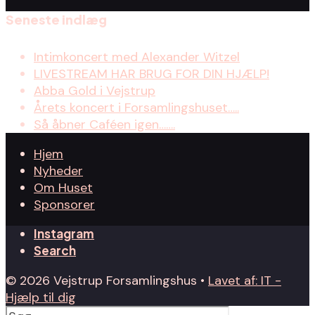
Seneste indlæg
Intimkoncert med Alexander Witzel
LIVESTREAM HAR BRUG FOR DIN HJÆLP!
Abba Gold i Vejstrup
Årets koncert i Forsamlingshuset…..
Så åbner Caféen igen…….
Hjem
Nyheder
Om Huset
Sponsorer
Instagram
Search
© 2026 Vejstrup Forsamlingshus •
Lavet af: IT -
Hjælp til dig