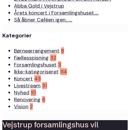
Abba Gold i Vejstrup
Årets koncert i Forsamlingshuset…..
Så åbner Caféen igen…….
Kategorier
Børnearrangement
8
Fællesspisning
32
Forsamlingshuset
3
Ikke-kategoriseret
114
Koncert
43
Livestream
31
Nyhed
10
Renovering
6
Vision
2
Vejstrup forsamlingshus vil