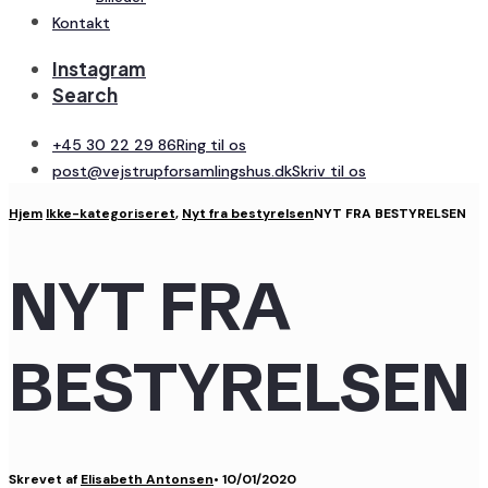
Kontakt
Instagram
Search
+45 30 22 29 86
Ring til os
post@vejstrupforsamlingshus.dk
Skriv til os
Hjem
Ikke-kategoriseret
,
Nyt fra bestyrelsen
NYT FRA BESTYRELSEN
NYT FRA
BESTYRELSEN
Skrevet af
Elisabeth Antonsen
•
10/01/2020