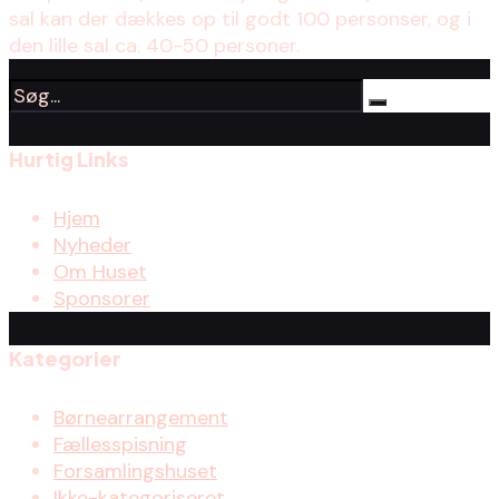
sal kan der dækkes op til godt 100 personser, og i
den lille sal ca. 40-50 personer.
Hurtig Links
Hjem
Nyheder
Om Huset
Sponsorer
Kategorier
Børnearrangement
Fællesspisning
Forsamlingshuset
Ikke-kategoriseret