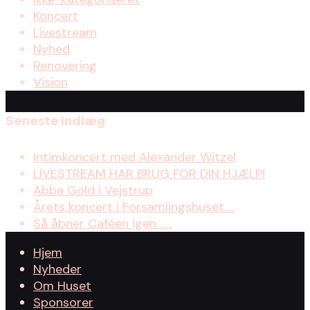
Koncert
Livestream
Nyhed
Renovering
Vision
Seneste indlæg
Intimkoncert med Alexander Witzel
LIVESTREAM HAR BRUG FOR DIN HJÆLP!
Abba Gold i Vejstrup
Årets koncert i Forsamlingshuset…..
Så åbner Caféen igen…….
Hjem
Nyheder
Om Huset
Sponsorer