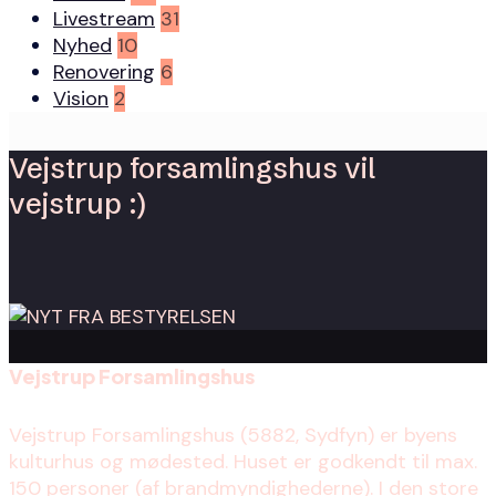
Livestream
31
Nyhed
10
Renovering
6
Vision
2
Vejstrup forsamlingshus vil
vejstrup :)
Vejstrup Forsamlingshus
Vejstrup Forsamlingshus (5882, Sydfyn) er byens
kulturhus og mødested. Huset er godkendt til max.
150 personer (af brandmyndighederne). I den store