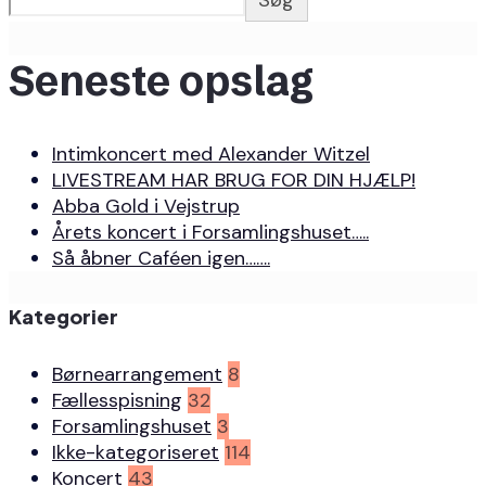
Søg
Seneste opslag
Intimkoncert med Alexander Witzel
LIVESTREAM HAR BRUG FOR DIN HJÆLP!
Abba Gold i Vejstrup
Årets koncert i Forsamlingshuset…..
Så åbner Caféen igen…….
Kategorier
Børnearrangement
8
Fællesspisning
32
Forsamlingshuset
3
Ikke-kategoriseret
114
Koncert
43