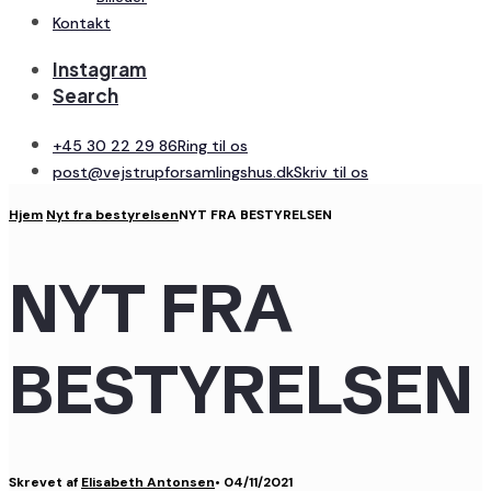
Kontakt
Instagram
Search
+45 30 22 29 86
Ring til os
post@vejstrupforsamlingshus.dk
Skriv til os
Hjem
Nyt fra bestyrelsen
NYT FRA BESTYRELSEN
NYT FRA
BESTYRELSEN
Skrevet af
Elisabeth Antonsen
•
04/11/2021