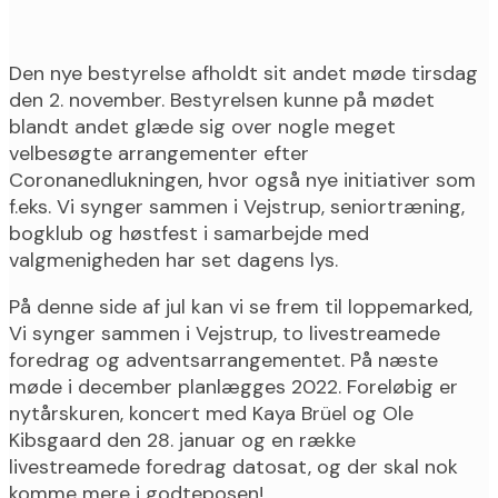
Den nye bestyrelse afholdt sit andet møde tirsdag
den 2. november. Bestyrelsen kunne på mødet
blandt andet glæde sig over nogle meget
velbesøgte arrangementer efter
Coronanedlukningen, hvor også nye initiativer som
f.eks. Vi synger sammen i Vejstrup, seniortræning,
bogklub og høstfest i samarbejde med
valgmenigheden har set dagens lys.
På denne side af jul kan vi se frem til loppemarked,
Vi synger sammen i Vejstrup, to livestreamede
foredrag og adventsarrangementet. På næste
møde i december planlægges 2022. Foreløbig er
nytårskuren, koncert med Kaya Brüel og Ole
Kibsgaard den 28. januar og en række
livestreamede foredrag datosat, og der skal nok
komme mere i godteposen!