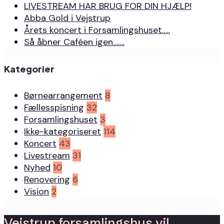
LIVESTREAM HAR BRUG FOR DIN HJÆLP!
Abba Gold i Vejstrup
Årets koncert i Forsamlingshuset…..
Så åbner Caféen igen…….
Kategorier
Børnearrangement
8
Fællesspisning
32
Forsamlingshuset
3
Ikke-kategoriseret
114
Koncert
43
Livestream
31
Nyhed
10
Renovering
6
Vision
2
Vejstrup forsamlingshus vil