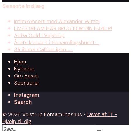
Seneste indlæg
Intimkoncert med Alexander Witzel
LIVESTREAM HAR BRUG FOR DIN HJÆLP!
Abba Gold i Vejstrup
Årets koncert i Forsamlingshuset…..
Så åbner Caféen igen…….
Hjem
Nyheder
Om Huset
Sponsorer
Instagram
Search
© 2026 Vejstrup Forsamlingshus •
Lavet af: IT -
Hjælp til dig