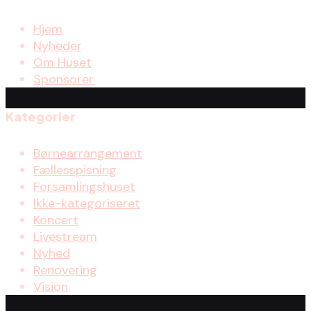
Hjem
Nyheder
Om Huset
Sponsorer
Kategorier
Børnearrangement
Fællesspisning
Forsamlingshuset
Ikke-kategoriseret
Koncert
Livestream
Nyhed
Renovering
Vision