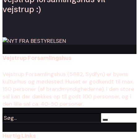
vejstrup :)
Vejstrup Forsamlingshus
Vejstrup Forsamlingshus (5882, Sydfyn) er byens
kulturhus og mødested. Huset er godkendt til max.
150 personer (af brandmyndighederne). I den store
sal kan der dækkes op til godt 100 personser, og i
den lille sal ca. 40-50 personer.
Hurtig Links