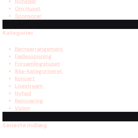
Nyheder
Om Huset
Sponsorer
Kategorier
Børnearrangement
Fællesspisning
Forsamlingshuset
Ikke-kategoriseret
Koncert
Livestream
Nyhed
Renovering
Vision
Seneste indlæg