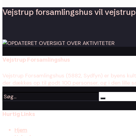
Vejstrup forsamlingshus vil vejstrup 
Vejstrup Forsamlingshus
Vejstrup Forsamlingshus (5882, Sydfyn) er byens kul
der dækkes op til godt 100 personser, og i den lille s
Hurtig Links
Hjem