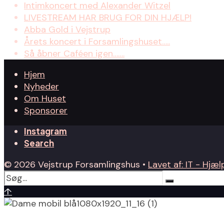
Intimkoncert med Alexander Witzel
LIVESTREAM HAR BRUG FOR DIN HJÆLP!
Abba Gold i Vejstrup
Årets koncert i Forsamlingshuset…..
Så åbner Caféen igen…….
Hjem
Nyheder
Om Huset
Sponsorer
Instagram
Search
© 2026 Vejstrup Forsamlingshus •
Lavet af: IT - Hjælp
↑