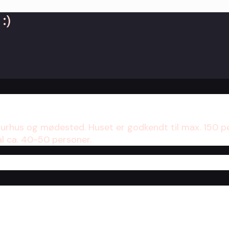
:)
turhus og mødested. Huset er godkendt til max. 150 p
al ca. 40-50 personer.