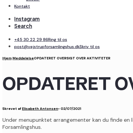
Kontakt
Instagram
Search
+45 30 22 29 86
Ring til os
post@vejstrupforsamlingshus.dk
Skriv til os
Hjem
Meddelelse
OPDATERET OVERSIGT OVER AKTIVITETER
OPDATERET O
Skrevet af
Elisabeth Antonsen
•
02/07/2021
Under menupunktet arrangementer kan du finde en list
Forsamlingshus.