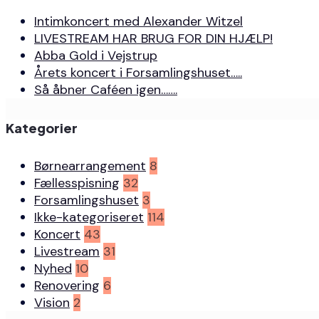
Intimkoncert med Alexander Witzel
LIVESTREAM HAR BRUG FOR DIN HJÆLP!
Abba Gold i Vejstrup
Årets koncert i Forsamlingshuset…..
Så åbner Caféen igen…….
Kategorier
Børnearrangement
8
Fællesspisning
32
Forsamlingshuset
3
Ikke-kategoriseret
114
Koncert
43
Livestream
31
Nyhed
10
Renovering
6
Vision
2