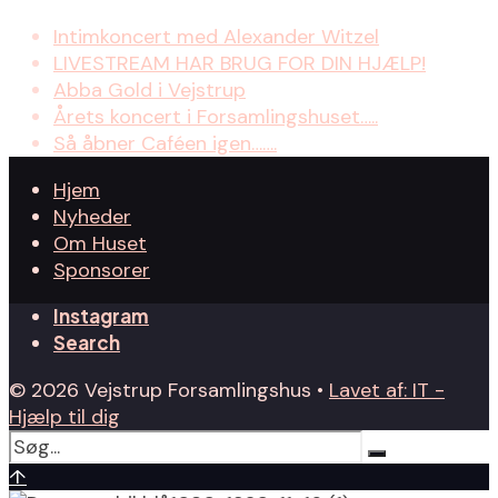
Intimkoncert med Alexander Witzel
LIVESTREAM HAR BRUG FOR DIN HJÆLP!
Abba Gold i Vejstrup
Årets koncert i Forsamlingshuset…..
Så åbner Caféen igen…….
Hjem
Nyheder
Om Huset
Sponsorer
Instagram
Search
© 2026 Vejstrup Forsamlingshus •
Lavet af: IT -
Hjælp til dig
↑