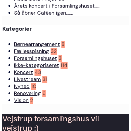
Årets koncert i Forsamlingshuset…..
Så åbner Caféen igen…….
Kategorier
Børnearrangement
8
Fællesspisning
32
Forsamlingshuset
3
Ikke-kategoriseret
114
Koncert
43
Livestream
31
Nyhed
10
Renovering
6
Vision
2
Vejstrup forsamlingshus vil
vejstrup :)