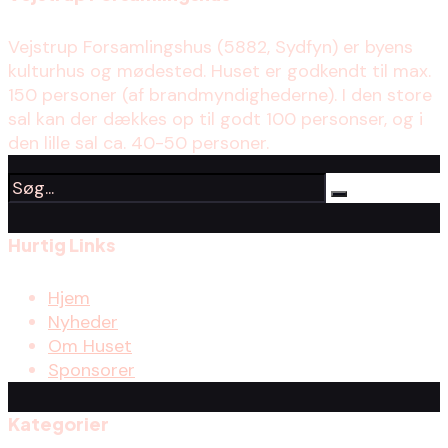
Vejstrup Forsamlingshus (5882, Sydfyn) er byens
kulturhus og mødested. Huset er godkendt til max.
150 personer (af brandmyndighederne). I den store
sal kan der dækkes op til godt 100 personser, og i
den lille sal ca. 40-50 personer.
Hurtig Links
Hjem
Nyheder
Om Huset
Sponsorer
Kategorier