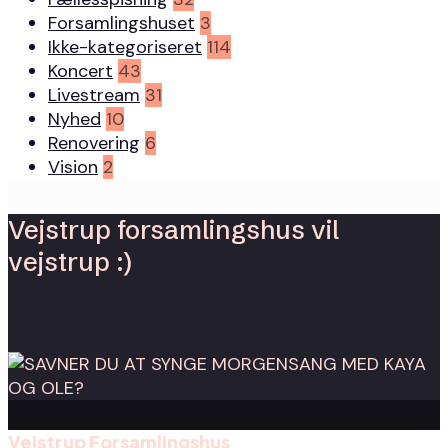
Forsamlingshuset
3
Ikke-kategoriseret
114
Koncert
43
Livestream
31
Nyhed
10
Renovering
6
Vision
2
Vejstrup forsamlingshus vil
vejstrup :)
Vejstrup Forsamlingshus