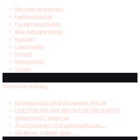
Børnearrangement
Fællesspisning
Forsamlingshuset
Ikke-kategoriseret
Koncert
Livestream
Nyhed
Renovering
Vision
Seneste indlæg
Intimkoncert med Alexander Witzel
LIVESTREAM HAR BRUG FOR DIN HJÆLP!
Abba Gold i Vejstrup
Årets koncert i Forsamlingshuset…..
Så åbner Caféen igen…….