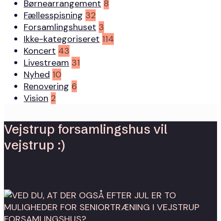
Børnearrangement
8
Fællesspisning
32
Forsamlingshuset
3
Ikke-kategoriseret
114
Koncert
43
Livestream
31
Nyhed
10
Renovering
6
Vision
2
Vejstrup forsamlingshus vil
vejstrup :)