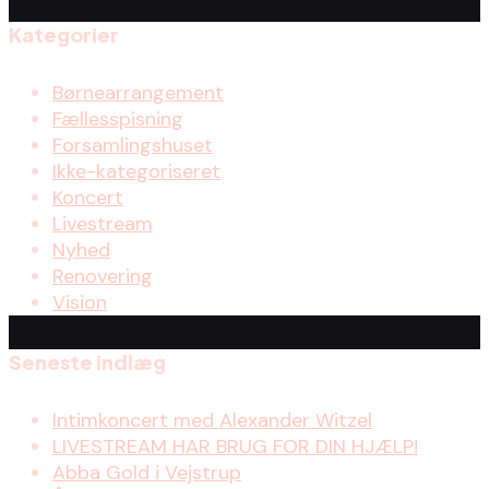
Kategorier
Børnearrangement
Fællesspisning
Forsamlingshuset
Ikke-kategoriseret
Koncert
Livestream
Nyhed
Renovering
Vision
Seneste indlæg
Intimkoncert med Alexander Witzel
LIVESTREAM HAR BRUG FOR DIN HJÆLP!
Abba Gold i Vejstrup