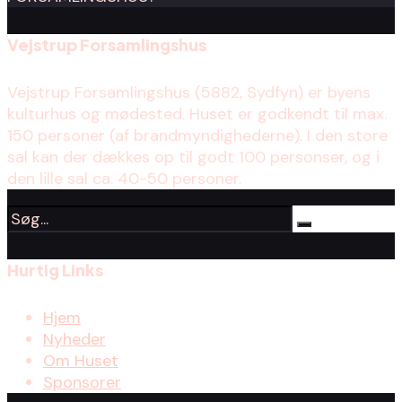
Vejstrup Forsamlingshus
Vejstrup Forsamlingshus (5882, Sydfyn) er byens
kulturhus og mødested. Huset er godkendt til max.
150 personer (af brandmyndighederne). I den store
sal kan der dækkes op til godt 100 personser, og i
den lille sal ca. 40-50 personer.
Hurtig Links
Hjem
Nyheder
Om Huset
Sponsorer