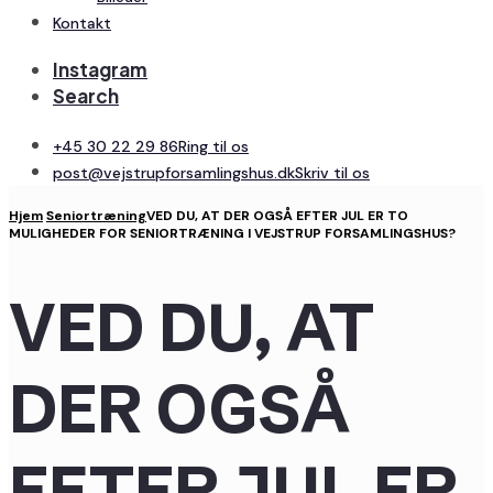
Kontakt
Instagram
Search
+45 30 22 29 86
Ring til os
post@vejstrupforsamlingshus.dk
Skriv til os
Hjem
Seniortræning
VED DU, AT DER OGSÅ EFTER JUL ER TO
MULIGHEDER FOR SENIORTRÆNING I VEJSTRUP FORSAMLINGSHUS?
VED DU, AT
DER OGSÅ
EFTER JUL ER