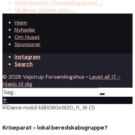
Årets koncert i Forsamlingshuset…..
Så åbner Caféen igen…….
Hjem
Nyheder
Om Huset
Sponsorer
Instagram
Search
© 2026 Vejstrup Forsamlingshus •
Lavet af: IT -
Hjælp til dig
↑
Kriseparat - lokal beredskabsgruppe?