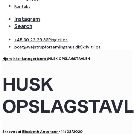
Kontakt
Instagram
Search
+45 30 22 29 86
Ring til os
post@vejstrupforsamlingshus.dk
Skriv til os
Hjem
Ikke-kategoriseret
HUSK OPSLAGSTAVLEN
HUSK
OPSLAGSTAV
Skrevet af
Elisabeth Antonsen
•
14/03/2020