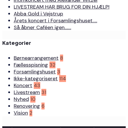
LIVESTREAM HAR BRUG FOR DIN HJÆLP!
Abba Gold i Vejstrup
Årets koncert i Forsamlingshuset…..
Så åbner Caféen igen…….
Kategorier
Børnearrangement
8
Fællesspisning
32
Forsamlingshuset
3
Ikke-kategoriseret
114
Koncert
43
Livestream
31
Nyhed
10
Renovering
6
Vision
2