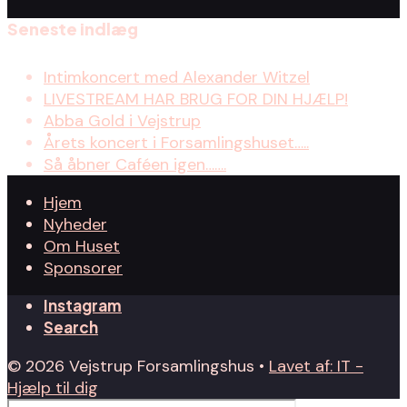
Seneste indlæg
Intimkoncert med Alexander Witzel
LIVESTREAM HAR BRUG FOR DIN HJÆLP!
Abba Gold i Vejstrup
Årets koncert i Forsamlingshuset…..
Så åbner Caféen igen…….
Hjem
Nyheder
Om Huset
Sponsorer
Instagram
Search
© 2026 Vejstrup Forsamlingshus •
Lavet af: IT -
Hjælp til dig