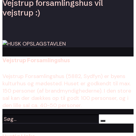
Vejstrup forsamlingshus vil
vejstrup :)
Vejstrup Forsamlingshus
Vejstrup Forsamlingshus (5882, Sydfyn) er byens
kulturhus og mødested. Huset er godkendt til max.
150 personer (af brandmyndighederne). I den store
sal kan der dækkes op til godt 100 personser, og i
den lille sal ca. 40-50 personer.