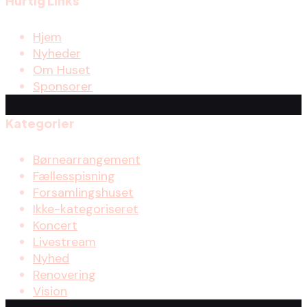
Hurtig Links
Hjem
Nyheder
Om Huset
Sponsorer
Kategorier
Børnearrangement
Fællesspisning
Forsamlingshuset
Ikke-kategoriseret
Koncert
Livestream
Nyhed
Renovering
Vision