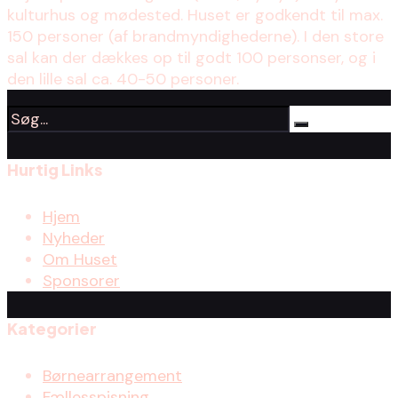
kulturhus og mødested. Huset er godkendt til max.
150 personer (af brandmyndighederne). I den store
sal kan der dækkes op til godt 100 personser, og i
den lille sal ca. 40-50 personer.
Hurtig Links
Hjem
Nyheder
Om Huset
Sponsorer
Kategorier
Børnearrangement
Fællesspisning