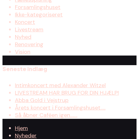
Forsamlingshuset
Ikke-kategoriseret
Koncert
Livestream
Nyhed
Renovering
Vision
Seneste indlæg
Intimkoncert med Alexander Witzel
LIVESTREAM HAR BRUG FOR DIN HJÆLP!
Abba Gold i Vejstrup
Årets koncert i Forsamlingshuset…..
Så åbner Caféen igen…….
Hjem
Nyheder