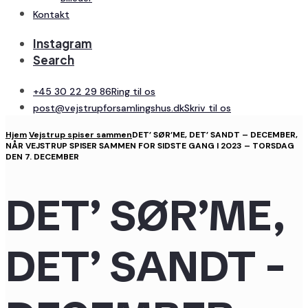
Kontakt
Instagram
Search
+45 30 22 29 86
Ring til os
post@vejstrupforsamlingshus.dk
Skriv til os
Hjem
Vejstrup spiser sammen
DET’ SØR’ME, DET’ SANDT – DECEMBER,
NÅR VEJSTRUP SPISER SAMMEN FOR SIDSTE GANG I 2023 – TORSDAG
DEN 7. DECEMBER
DET’ SØR’ME,
DET’ SANDT –