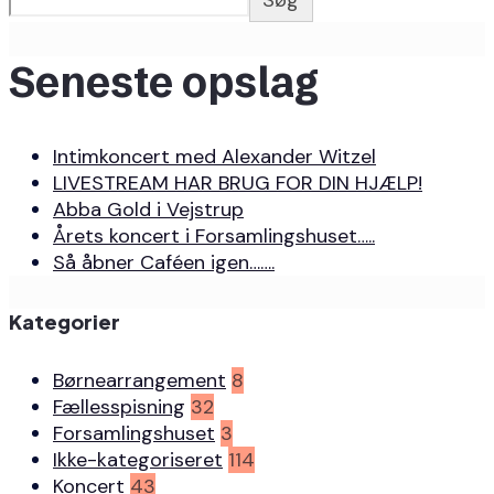
Søg
Seneste opslag
Intimkoncert med Alexander Witzel
LIVESTREAM HAR BRUG FOR DIN HJÆLP!
Abba Gold i Vejstrup
Årets koncert i Forsamlingshuset…..
Så åbner Caféen igen…….
Kategorier
Børnearrangement
8
Fællesspisning
32
Forsamlingshuset
3
Ikke-kategoriseret
114
Koncert
43