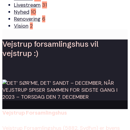
Livestream
31
Nyhed
10
Renovering
6
Vision
2
Vejstrup forsamlingshus vil
vejstrup :)
Vejstrup Forsamlingshus
Vejstrup Forsamlingshus (5882, Sydfyn) er byens