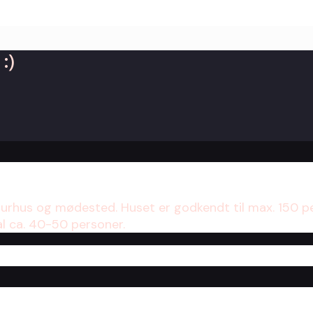
:)
turhus og mødested. Huset er godkendt til max. 150 p
al ca. 40-50 personer.