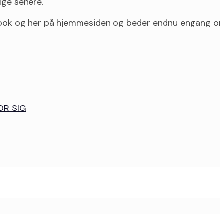
lge senere.
book og her på hjemmesiden og beder endnu engang om 
OR SIG