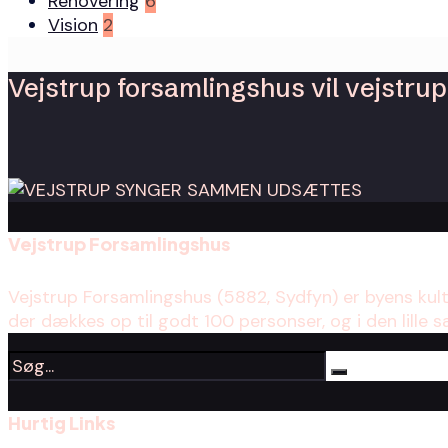
Renovering
6
Vision
2
Vejstrup forsamlingshus vil vejstrup 
Vejstrup Forsamlingshus
Vejstrup Forsamlingshus (5882, Sydfyn) er byens kul
der dækkes op til godt 100 personser, og i den lille s
Hurtig Links