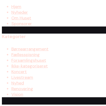
Hjem
Nyheder
Om Huset
Sponsorer
Kategorier
Børnearrangement
Fællesspisning
Forsamlingshuset
Ikke-kategoriseret
Koncert
Livestream
Nyhed
Renovering
Vision