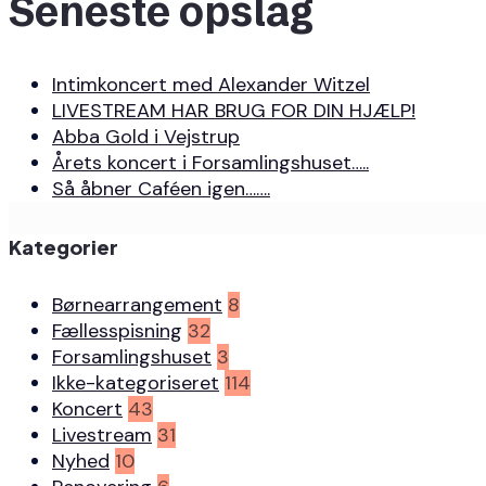
Seneste opslag
Intimkoncert med Alexander Witzel
LIVESTREAM HAR BRUG FOR DIN HJÆLP!
Abba Gold i Vejstrup
Årets koncert i Forsamlingshuset…..
Så åbner Caféen igen…….
Kategorier
Børnearrangement
8
Fællesspisning
32
Forsamlingshuset
3
Ikke-kategoriseret
114
Koncert
43
Livestream
31
Nyhed
10