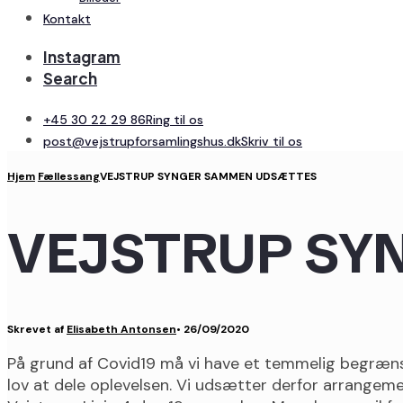
Kontakt
Instagram
Search
+45 30 22 29 86
Ring til os
post@vejstrupforsamlingshus.dk
Skriv til os
Hjem
Fællessang
VEJSTRUP SYNGER SAMMEN UDSÆTTES
VEJSTRUP SY
Skrevet af
Elisabeth Antonsen
•
26/09/2020
På grund af Covid19 må vi have et temmelig begrænset 
lov at dele oplevelsen. Vi udsætter derfor arrangem