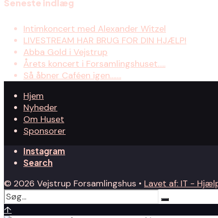
Seneste indlæg
Intimkoncert med Alexander Witzel
LIVESTREAM HAR BRUG FOR DIN HJÆLP!
Abba Gold i Vejstrup
Årets koncert i Forsamlingshuset…..
Så åbner Caféen igen…….
Hjem
Nyheder
Om Huset
Sponsorer
Instagram
Search
© 2026 Vejstrup Forsamlingshus •
Lavet af: IT - Hjælp
↑