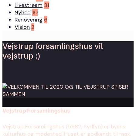
Livestream
31
Nyhed
10
Renovering
6
Vision
2
Vejstrup forsamlingshus vil
vejstrup :)
Vejstrup Forsamlingshus
Vejstrup Forsamlingshus (5882, Sydfyn) er byens
kulturhus og mødested. Huset er godkendt til max.