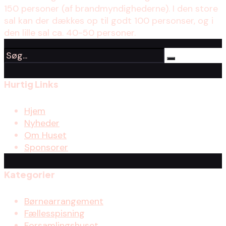
150 personer (af brandmyndighederne). I den store
sal kan der dækkes op til godt 100 personser, og i
den lille sal ca. 40-50 personer.
Hurtig Links
Hjem
Nyheder
Om Huset
Sponsorer
Kategorier
Børnearrangement
Fællesspisning
Forsamlingshuset