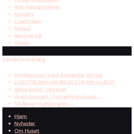
Ikke-kategoriseret
Koncert
Livestream
Nyhed
Renovering
Vision
Seneste indlæg
Intimkoncert med Alexander Witzel
LIVESTREAM HAR BRUG FOR DIN HJÆLP!
Abba Gold i Vejstrup
Årets koncert i Forsamlingshuset…..
Så åbner Caféen igen…….
Hjem
Nyheder
Om Huset