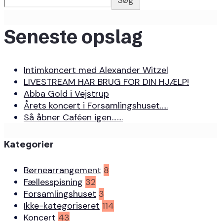
Søg
Seneste opslag
Intimkoncert med Alexander Witzel
LIVESTREAM HAR BRUG FOR DIN HJÆLP!
Abba Gold i Vejstrup
Årets koncert i Forsamlingshuset…..
Så åbner Caféen igen…….
Kategorier
Børnearrangement
8
Fællesspisning
32
Forsamlingshuset
3
Ikke-kategoriseret
114
Koncert
43