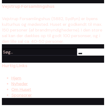
Vejstrup Forsamlingshus
Vejstrup Forsamlingshus (5882, Sydfyn) er byens
kulturhus og mødested. Huset er godkendt til max.
150 personer (af brandmyndighederne). I den store
sal kan der dækkes op til godt 100 personser, og i
den lille sal ca. 40-50 personer.
Hurtig Links
Hjem
Nyheder
Om Huset
Sponsorer