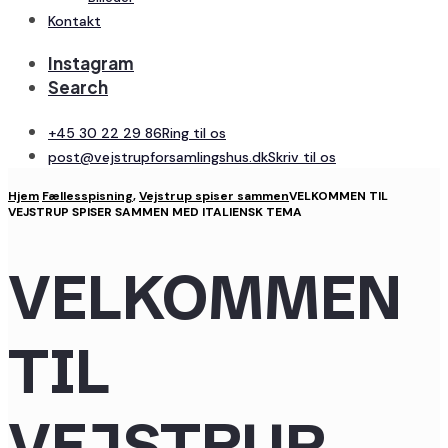
Kontakt
Instagram
Search
+45 30 22 29 86
Ring til os
post@vejstrupforsamlingshus.dk
Skriv til os
Hjem
Fællesspisning
,
Vejstrup spiser sammen
VELKOMMEN TIL
VEJSTRUP SPISER SAMMEN MED ITALIENSK TEMA
VELKOMMEN
TIL
VEJSTRUP