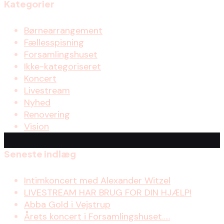
Kategorier
Børnearrangement
Fællesspisning
Forsamlingshuset
Ikke-kategoriseret
Koncert
Livestream
Nyhed
Renovering
Vision
Seneste indlæg
Intimkoncert med Alexander Witzel
LIVESTREAM HAR BRUG FOR DIN HJÆLP!
Abba Gold i Vejstrup
Årets koncert i Forsamlingshuset…..