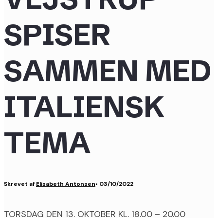
SPISER
SAMMEN MED
ITALIENSK
TEMA
Skrevet af
Elisabeth Antonsen
•
03/10/2022
TORSDAG DEN 13. OKTOBER KL. 18.00 – 20.00