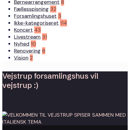
Børnearrangement
8
Fællesspisning
32
Forsamlingshuset
3
Ikke-kategoriseret
114
Koncert
43
Livestream
31
Nyhed
10
Renovering
6
Vision
2
Vejstrup forsamlingshus vil
vejstrup :)