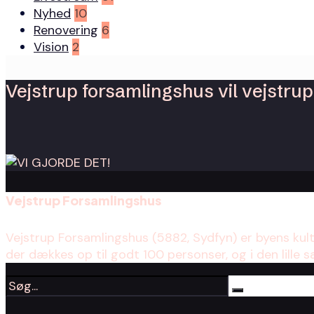
Nyhed
10
Renovering
6
Vision
2
Vejstrup forsamlingshus vil vejstrup 
Vejstrup Forsamlingshus
Vejstrup Forsamlingshus (5882, Sydfyn) er byens kul
der dækkes op til godt 100 personser, og i den lille s