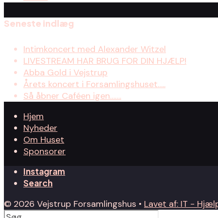
Seneste indlæg
Intimkoncert med Alexander Witzel
LIVESTREAM HAR BRUG FOR DIN HJÆLP!
Abba Gold i Vejstrup
Årets koncert i Forsamlingshuset…..
Så åbner Caféen igen…….
Hjem
Nyheder
Om Huset
Sponsorer
Instagram
Search
© 2026 Vejstrup Forsamlingshus •
Lavet af: IT - Hjælp