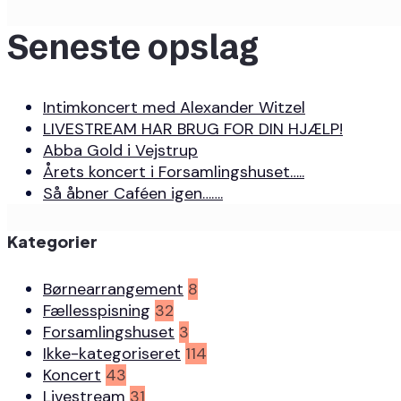
Seneste opslag
Intimkoncert med Alexander Witzel
LIVESTREAM HAR BRUG FOR DIN HJÆLP!
Abba Gold i Vejstrup
Årets koncert i Forsamlingshuset…..
Så åbner Caféen igen…….
Kategorier
Børnearrangement
8
Fællesspisning
32
Forsamlingshuset
3
Ikke-kategoriseret
114
Koncert
43
Livestream
31