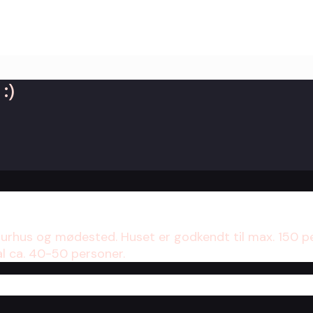
:)
turhus og mødested. Huset er godkendt til max. 150 p
al ca. 40-50 personer.