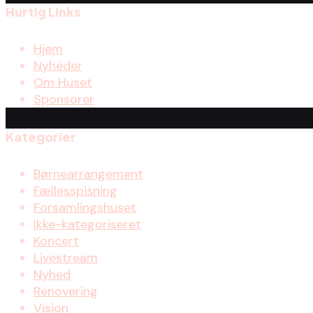
Hurtig Links
Hjem
Nyheder
Om Huset
Sponsorer
Kategorier
Børnearrangement
Fællesspisning
Forsamlingshuset
Ikke-kategoriseret
Koncert
Livestream
Nyhed
Renovering
Vision