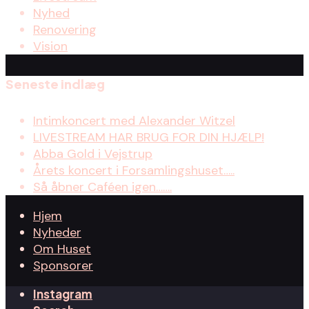
Nyhed
Renovering
Vision
Seneste indlæg
Intimkoncert med Alexander Witzel
LIVESTREAM HAR BRUG FOR DIN HJÆLP!
Abba Gold i Vejstrup
Årets koncert i Forsamlingshuset…..
Så åbner Caféen igen…….
Hjem
Nyheder
Om Huset
Sponsorer
Instagram