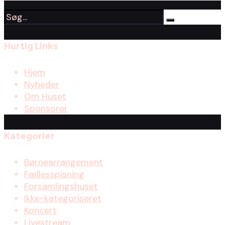
Hurtig Links
Hjem
Nyheder
Om Huset
Sponsorer
Kategorier
Børnearrangement
Fællesspisning
Forsamlingshuset
Ikke-kategoriseret
Koncert
Livestream