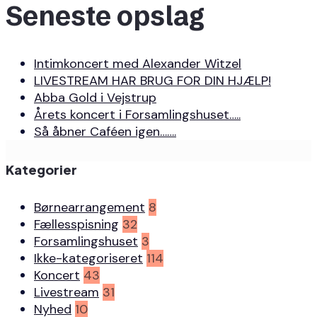
Seneste opslag
Intimkoncert med Alexander Witzel
LIVESTREAM HAR BRUG FOR DIN HJÆLP!
Abba Gold i Vejstrup
Årets koncert i Forsamlingshuset…..
Så åbner Caféen igen…….
Kategorier
Børnearrangement
8
Fællesspisning
32
Forsamlingshuset
3
Ikke-kategoriseret
114
Koncert
43
Livestream
31
Nyhed
10