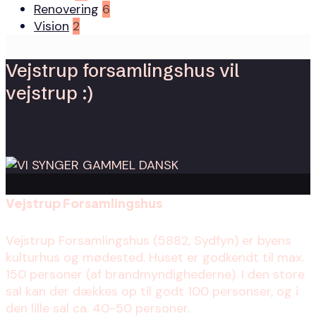
Renovering
6
Vision
2
Vejstrup forsamlingshus vil
vejstrup :)
Vejstrup Forsamlingshus
Vejstrup Forsamlingshus (5882, Sydfyn) er byens
kulturhus og mødested. Huset er godkendt til max.
150 personer (af brandmyndighederne). I den store
sal kan der dækkes op til godt 100 personser, og i
den lille sal ca. 40-50 personer.