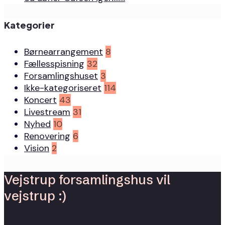
Kategorier
Børnearrangement
8
Fællesspisning
32
Forsamlingshuset
3
Ikke-kategoriseret
114
Koncert
43
Livestream
31
Nyhed
10
Renovering
6
Vision
2
Vejstrup forsamlingshus vil
vejstrup :)