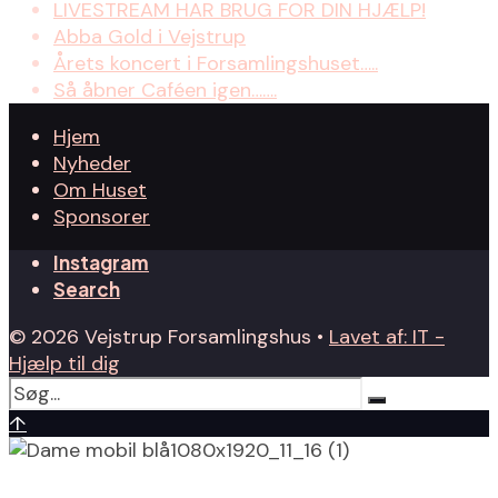
LIVESTREAM HAR BRUG FOR DIN HJÆLP!
Abba Gold i Vejstrup
Årets koncert i Forsamlingshuset…..
Så åbner Caféen igen…….
Hjem
Nyheder
Om Huset
Sponsorer
Instagram
Search
© 2026 Vejstrup Forsamlingshus •
Lavet af: IT -
Hjælp til dig
↑