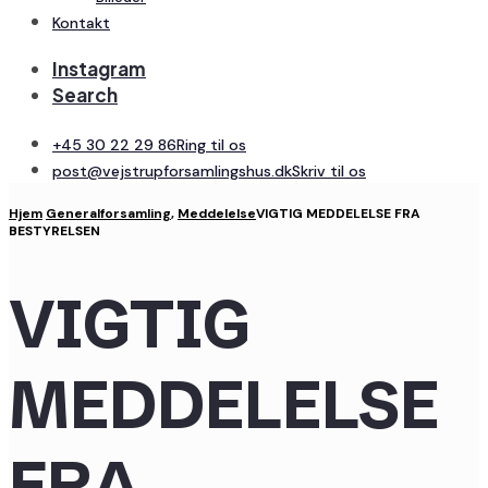
Kontakt
Instagram
Search
+45 30 22 29 86
Ring til os
post@vejstrupforsamlingshus.dk
Skriv til os
Hjem
Generalforsamling
,
Meddelelse
VIGTIG MEDDELELSE FRA
BESTYRELSEN
VIGTIG
MEDDELELSE
FRA