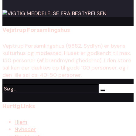
Vejstrup Forsamlingshus
Vejstrup Forsamlingshus (5882, Sydfyn) er byens
kulturhus og mødested. Huset er godkendt til max.
150 personer (af brandmyndighederne). I den store
sal kan der dækkes op til godt 100 personser, og i
den lille sal ca. 40-50 personer.
Hurtig Links
Hjem
Nyheder