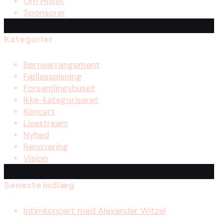
Om Huset
Sponsorer
Kategorier
Børnearrangement
Fællesspisning
Forsamlingshuset
Ikke-kategoriseret
Koncert
Livestream
Nyhed
Renovering
Vision
Seneste indlæg
Intimkoncert med Alexander Witzel